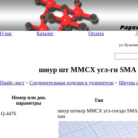
О нас
Каталог
Оплата
Д
ул. Бужен
шнур шт MMCX угл-гн SMA па
Прайс-лист
>
Соединительные изделия и удлинители
>
Шнуры с
Номер или доп.
Тип
параметры
шнур штекер MMCX угл-гнездо SMA
Q-4476
пан