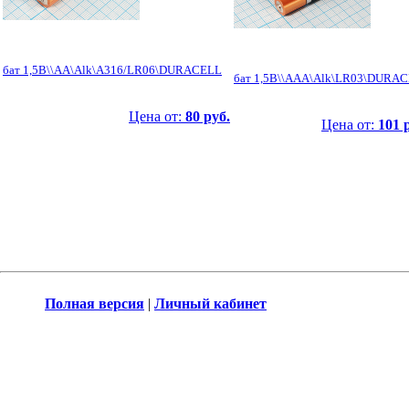
бат 1,5В\\AA\Alk\A316/LR06\DURACELL
бат 1,5В\\AAA\Alk\LR03\DURA
Цена от:
80 руб.
Цена от:
101 
Полная версия
|
Личный кабинет