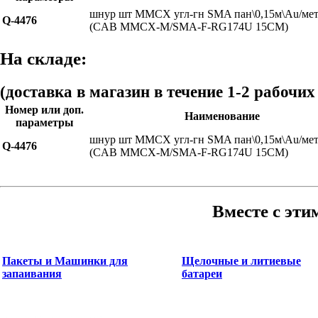
шнур шт MMCX угл-гн SMA пан\0,15м\Au/мет
Q-4476
(CAB MMCX-M/SMA-F-RG174U 15CM)
На складе:
(доставка в магазин в течение 1-2 рабочих
Номер или доп.
Наименование
параметры
шнур шт MMCX угл-гн SMA пан\0,15м\Au/мет
Q-4476
(CAB MMCX-M/SMA-F-RG174U 15CM)
Вместе с эти
Пакеты и Машинки для
Щелочные и литиевые
запаивания
батареи