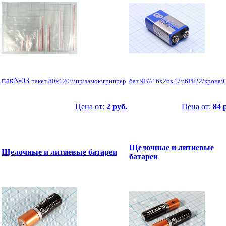
пак№03
пакет 80x120\\\пр\замок\гриппер
бат 9В\\16x26x47\\6PF22/крона\
Цена от:
2 руб.
Цена от:
84 
Щелочные и литиевые
Щелочные и литиевые батареи
батареи