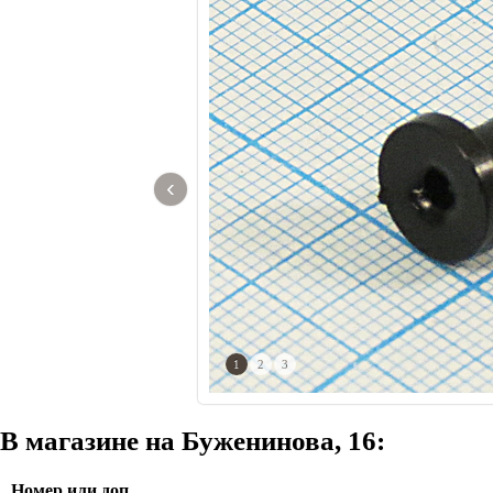
‹
1
2
3
В магазине на Буженинова, 16:
Номер или доп.