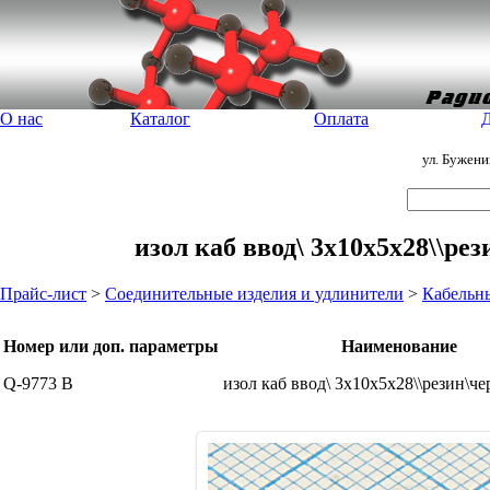
О нас
Каталог
Оплата
Д
ул. Бужен
изол каб ввод\ 3x10x5x28\\ре
Прайс-лист
>
Соединительные изделия и удлинители
>
Кабельн
Номер или доп. параметры
Наименование
Q-9773 B
изол каб ввод\ 3x10x5x28\\резин\ч