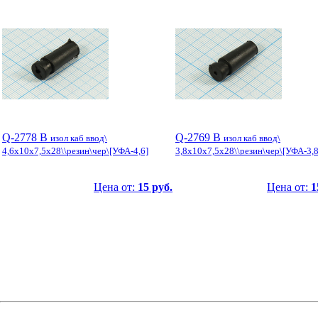
Q-2778 B
Q-2769 B
изол каб ввод\
изол каб ввод\
4,6x10x7,5x28\\резин\чер\[УФА-4,6]
3,8x10x7,5x28\\резин\чер\[УФА-3,8
Цена от:
15 руб.
Цена от:
1