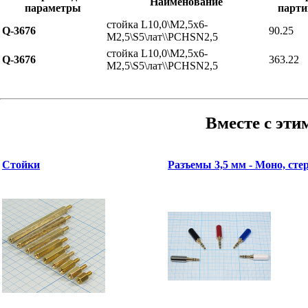
Наименование
параметры
парти
стойка L10,0\М2,5x6-
Q-3676
90.25
М2,5\S5\лат\\PCHSN2,5
стойка L10,0\М2,5x6-
Q-3676
363.22
М2,5\S5\лат\\PCHSN2,5
Вместе с эти
Стойки
Разъемы 3,5 мм - Моно, сте