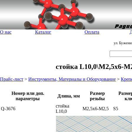
О нас
Каталог
Оплата
Д
ул. Бужен
стойка L10,0\М2,5x6-М2
Прайс-лист
>
Инструменты, Материалы и Оборудование
>
Креп
Номер или доп.
Размер
Разме
Длина, мм
параметры
резьбы
кл
стойка
Q-3676
М2,5x6-М2,5
S5
L10,0