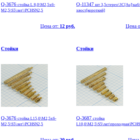
Q-3676
Q-11347
стойка L 8,0\М2,5x6-
шт 3,5стерео\3C[Au]\каб
М2,5\S5\лат\\PCHSN2,5
хвост[короткий]
Цена от:
12 руб.
Цена 
Стойки
Стойки
Q-3676
Q-3687
стойка L15,0\М2,5x6-
стойка
М2,5\S5\лат\\PCHSN2,5
L10,0\М2,5\S5\лат\проходная\PCHS
Цена от:
20 руб.
Цена