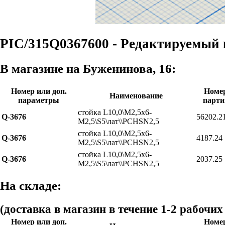
PIC/315Q0367600 - Редактируемый 
В магазине на Буженинова, 16:
Номер или доп.
Номе
Наименование
параметры
парти
стойка L10,0\М2,5x6-
Q-3676
56202.2
М2,5\S5\лат\\PCHSN2,5
стойка L10,0\М2,5x6-
Q-3676
4187.24
М2,5\S5\лат\\PCHSN2,5
стойка L10,0\М2,5x6-
Q-3676
2037.25
М2,5\S5\лат\\PCHSN2,5
На складе:
(доставка в магазин в течение 1-2 рабочих
Номер или доп.
Номе