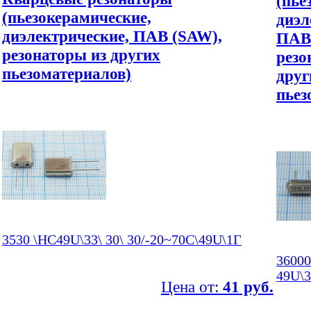
(пье
(пьезокерамические,
диэл
диэлектрические, ПАВ (SAW),
ПАВ
резонаторы из других
резо
пьезоматериалов)
друг
пьез
3530 \HC49U\33\ 30\ 30/-20~70C\49U\1Г
36000
49U\3
Цена от:
41 руб.