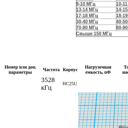
9-10 МГц
10-1
13-14 МГц
14-1
17-18 МГц
18-1
30-40 МГц
40-5
70-80 МГц
80-9
Свыше 150 МГц
Номер или доп.
Нагрузочная
Т
Частота
Корпус
параметры
емкость, пФ
на
3528
HC25U
кГц