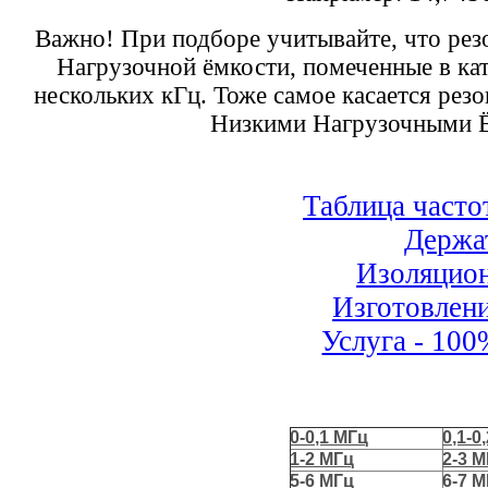
Важно! При подборе учитывайте, что рез
Нагрузочной ёмкости, помеченные в кат
нескольких кГц. Тоже самое касается рез
Низкими Нагрузочными Ём
Таблица часто
Держа
Изоляцион
Изготовлени
Услуга - 100
0-0,1 МГц
0,1-0
1-2 МГц
2-3 
5-6 МГц
6-7 