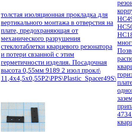
резо
корп
толстая изоляционная прокладка для
HC4
вертикального монтажа в отверстия на
HC5
плате, предохраняющая от
HC18
механического разрушения
мног
стеклотаблетки кварцевого резонатора
Позв
и потери свзанной с этим
расп
герметичности изделия. Посадочная
квар
высота 0,55мм 9189 2 изол прокл\
гори
11,4x4,5x0,55P2\PPS\Plastic_Spacer49S\
плате
одно
зазе
прип
4734
квар