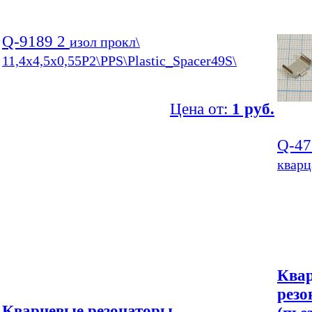
Q-9189 2
изол прокл\
11,4x4,5x0,55P2\PPS\Plastic_Spacer49S\
Цена от:
1 руб.
Q-4
кварц
Ква
резо
Кварцевые резонаторы