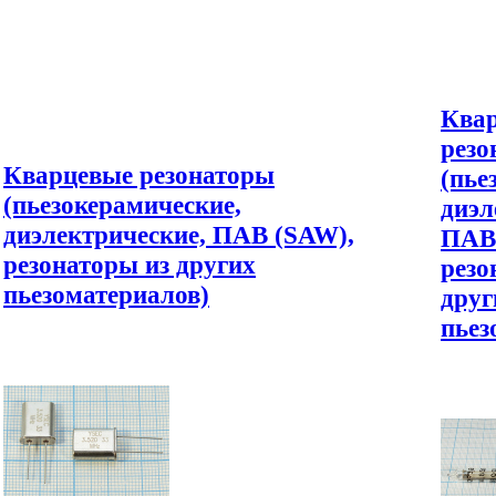
Ква
резо
Кварцевые резонаторы
(пье
(пьезокерамические,
диэл
диэлектрические, ПАВ (SAW),
ПАВ
резонаторы из других
резо
пьезоматериалов)
друг
пьез