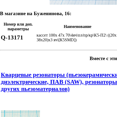
В магазине на Буженинова, 16:
Номер или доп.
Наименование
параметры
кассет 100x 47x 70\4яч\пл/пр/кр\К5-П2\ ((20x
Q-13171
38x20)x3 яч\[К5SMD])
Вместе с эт
Кварцевые резонаторы (пьезокерамически
диэлектрические, ПАВ (SAW), резонаторы
других пьезоматериалов)