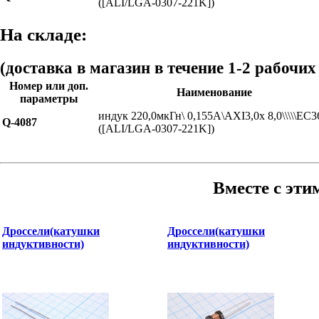
([ALI/LGA-0307-221K])
На складе:
(доставка в магазин в течение 1-2 рабочих
Номер или доп.
Наименование
параметры
индук 220,0мкГн\ 0,155А\AXI3,0x 8,0\\\\\EC3
Q-4087
([ALI/LGA-0307-221K])
Вместе с эти
Дроссели(катушки
Дроссели(катушки
индуктивности)
индуктивности)