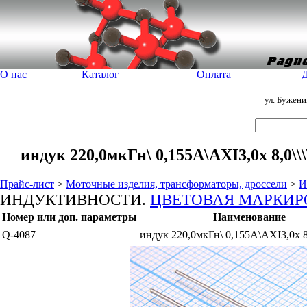
О нас
Каталог
Оплата
Д
ул. Бужен
индук 220,0мкГн\ 0,155А\AXI3,0x 8,0\
Прайс-лист
>
Моточные изделия, трансформаторы, дроссели
>
И
ИНДУКТИВНОСТИ.
ЦВЕТОВАЯ МАРКИР
Номер или доп. параметры
Наименование
Q-4087
индук 220,0мкГн\ 0,155А\AXI3,0x 8,