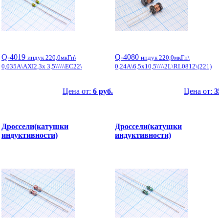
Q-4019
Q-4080
индук 220,0мкГн\
индук 220,0мкГн\
0,035А\AXI2,3x 3,5\\\\\EC22\
0,24А\6,5x10,5\\\\2L\RL0812\(221)
Цена от:
6 руб.
Цена от:
3
Дроссели(катушки
Дроссели(катушки
индуктивности)
индуктивности)