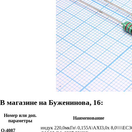
В магазине на Буженинова, 16:
Номер или доп.
Наименование
параметры
индук 220,0мкГн\ 0,155А\AXI3,0x 8,0\\\\\EC3
Q-4087