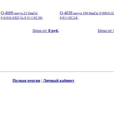
Q-4009
Q-4039
индук 22,0мкГн\
индук 100,0мкГн\ 0,090А\A
0,410А\AXI3,5x 8,5\\\\\EC36\
6,0\\\\\EC24\
Цена от:
8 руб.
Цена от:
Полная версия
|
Личный кабинет