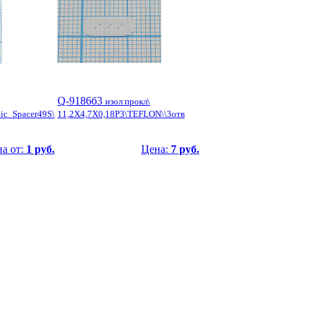
Q-9186б3
изол прокл\
tic_Spacer49S\
11,2X4,7X0,18P3\TEFLON\\3отв
а от:
1 руб.
Цена:
7 руб.