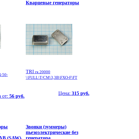
Кварцевые генераторы
TRI
гк 20000
-50-
\\FULL\T/CM\3,3В\FXO-F\FT
Цена:
315 руб.
 от:
56 руб.
оры
Звонки (зуммеры)
,
пьезоэлектрические без
АВ (SAW),
генератора