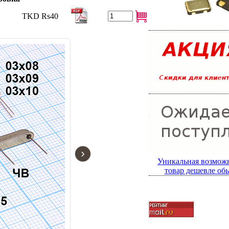
TKD Rs40
›
Уникальная возмож
товар дешевле об