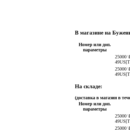
В магазине на Бужени
Номер или доп.
параметры
25000 \
49US[T
25000 \
49US[T
На складе:
(доставка в магазин в теч
Номер или доп.
параметры
25000 \
49US[T
25000 \