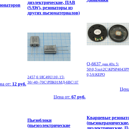
диэлектрические, ПАВ
зонаторов
(SAW), резонаторы из
других пьезоматериалов)
Q-6637
дин 40x 5\
50\0,5\пл\2C\KPSP4043PN
0,5A\KEPO
2457,6 \HC49U\16\ 15\
30/-40~70C\РПК01МД-6ВС\1Г
на от:
12 руб.
Цена
Цена от:
67 руб.
Кварцевые резонат
Пьезоблоки
(пьезокерамические
(пьезоэлектрические
диэлектрические, П