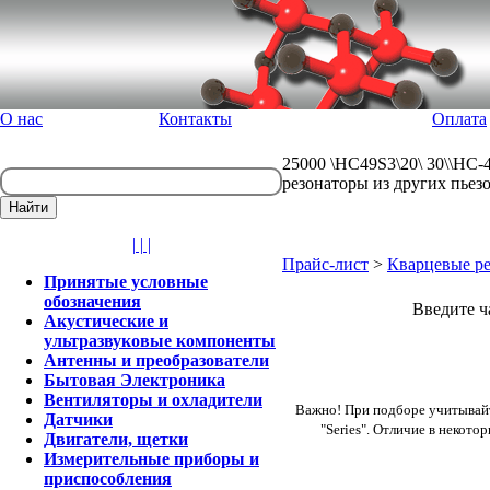
О нас
Контакты
Оплата
25000 \HC49S3\20\ 30\\HC-
резонаторы из других пьез
| | |
Прайс-лист
>
Кварцевые ре
Принятые условные
обозначения
Введите ч
Акустические и
ультразвуковые компоненты
Антенны и преобразователи
Бытовая Электроника
Вентиляторы и охладители
Важно! При подборе учитывайт
Датчики
"Series". Отличие в некот
Двигатели, щетки
Измерительные приборы и
приспособления