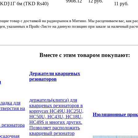
9908.12
12 руб.
KD]\1Г бм (TKD Rs40)
11 руб.
ющие товар с доставкой на радиорынок в Митино. Мы расцениваем вас, как ра
цен, указанных в Прайс-Листе на данную позицию при заказе за наличный рас
Вместе с этим товаром покупают:
Держатели кварцевых
резонаторов
и
держатель(клипса) для
ладка для
кварцевых резонаторов в
тверстия на
корпусах HC49U,HC25U,
Изоляционные прок
HC50U, HC43U, HC18U,
HC49S и многих других.
 резонатора
Позволяет расположить
кварцевый резонатор
осадочная