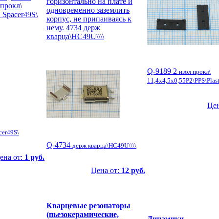
горизонтально на плате и
 прокл\
одновременно заземлить
c_Spacer49S\
корпус, не припаиваясь к
нему. 4734 держ
кварца\HC49U\\\\
Q-9189 2
изол прокл\
11,4x4,5x0,55P2\PPS\Plas
Цен
cer49S\
Q-4734
держ кварца\HC49U\\\\
ена от:
1 руб.
Цена от:
12 руб.
Кварцевые резонаторы
(пьезокерамические,
Динамики