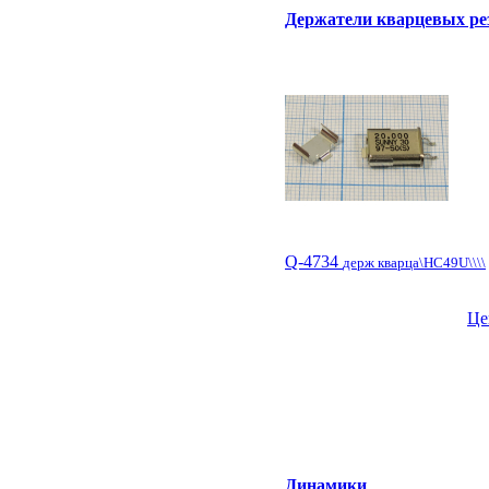
Держатели кварцевых ре
Q-4734
держ кварца\HC49U\\\\
Це
Динамики