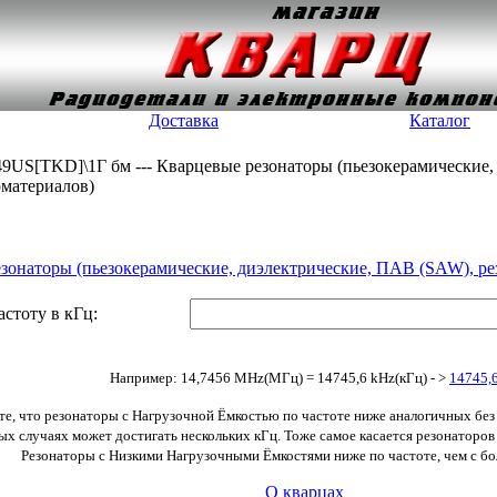
Доставка
Каталог
49US[TKD]\1Г бм --- Кварцевые резонаторы (пьезокерамические
оматериалов)
зонаторы (пьезокерамические, диэлектрические, ПАВ (SAW), ре
астоту в кГц:
Например: 14,7456 MHz(МГц) = 14745,6 kHz(кГц) - >
14745,
е, что резонаторы с Нагрузочной Ёмкостью по частоте ниже аналогичных без 
орых случаях может достигать нескольких кГц. Тоже самое касается резонаторо
Резонаторы с Низкими Нагрузочными Ёмкостями ниже по частоте, чем с б
О кварцах