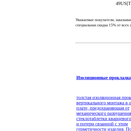
49US[T
Уважаемые покупатели, заказыва
специальная скидка 15% от всех 
Изоляционные прокладк
толстая изоляционная прок
вертикального монтажа в о
плате, предохраняющая от
механического разрушения
стеклотаблетки кварцевого
и потери свзанной с этим
герметичности изделия. П