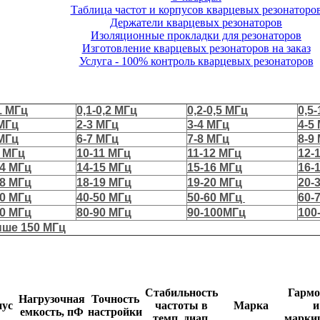
Таблица частот и корпусов кварцевых резонаторо
Держатели кварцевых резонаторов
Изоляционные прокладки для резонаторов
Изготовление кварцевых резонаторов на заказ
Услуга - 100% контроль кварцевых резонаторов
1 МГц
0,1-0,2 МГц
0,2-0,5 МГц
0,5
 МГц
2-3 МГц
3-4 МГц
4-5
 МГц
6-7 МГц
7-8 МГц
8-9
0 МГц
10-11 МГц
11-12 МГц
12-
14 МГц
14-15 МГц
15-16 МГц
16-
18 МГц
18-19 МГц
19-20 МГц
20-
40 МГц
40-50 МГц
50-60 МГц
60-
80 МГц
80-90 МГц
90-100МГц
100
ше 150 МГц
Стабильность
Гармо
Нагрузочная
Точность
пус
частоты в
Маркa
и
емкость, пФ
настройки
темп. диап.
марки