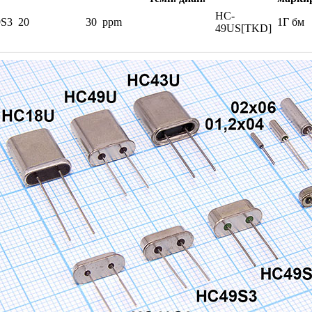
HC-
9S3
20
30 ppm
1Г бм
49US[TKD]