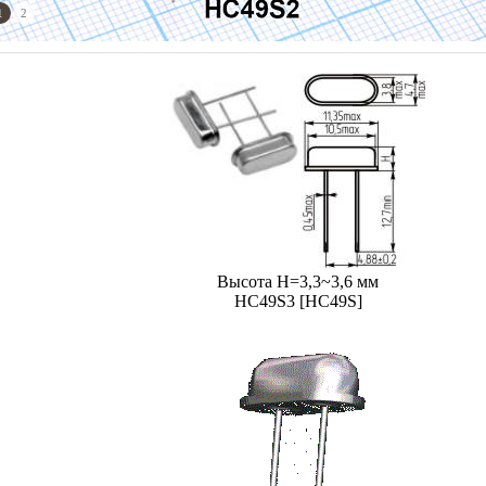
1
2
Высота H=3,3~3,6 мм
HC49S3 [HC49S]