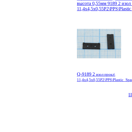
высота 0,55мм 9189 2 изол
11,4x4,5x0,55P2\PPS\Plasti
Q-9189 2
изол прокл\
11,4x4,5x0,55P2\PPS\Plastic_Spa
Ц