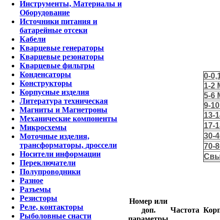
Инструменты, Материалы и
Оборудование
Источники питания и
батарейные отсеки
Кабели
Кварцевые генераторы
Кварцевые резонаторы
Кварцевые фильтры
Конденсаторы
0-0,
Конструкторы
1-2
Корпусные изделия
5-6
Литература техническая
9-1
Магниты и Магнетроны
13-
Механические компоненты
17-
Микросхемы
30-
Моточные изделия,
трансформаторы, дроссели
70-
Носители информации
Свы
Переключатели
Полупроводники
Разное
Разъемы
Резисторы
Номер или
Реле, контакторы
доп.
Частота
Кор
Рыболовные снасти
параметры