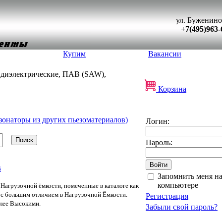
ул. Буженино
+7(495)963-
Купим
Вакансии
, диэлектрические, ПАВ (SAW),
Корзина
зонаторы из других пьезоматериалов)
Логин:
Пароль:
6
Запомнить меня на
компьютере
Нагрузочной ёмкости, помеченные в каталоге как
в с большим отличием в Нагрузочной Ёмкости.
Регистрация
олее Высокими.
Забыли свой пароль?