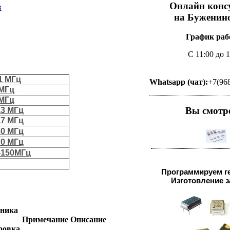
Онлайн конс
в
на Буженино
График раб
С 11:00 до 
-1 МГц
Whatsapp (чат):
+7(96
 МГц
 МГц
Вы смотр
13 МГц
17 МГц
30 МГц
70 МГц
-150МГц
Программируем г
Изготовление за
ника
Примечание
Описание
ровка