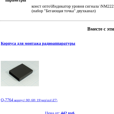
параметры
конст опто\Индикатор уровня сигнала \NM222
(набор "Бегающая точка" двухканал)
Вместе с эт
Корпуса для монтажа радиоаппаратуры
Q-7764
корпус\ 90\ 68\ 19\чер\пл\\Z7\
Цена от:
442 руб.