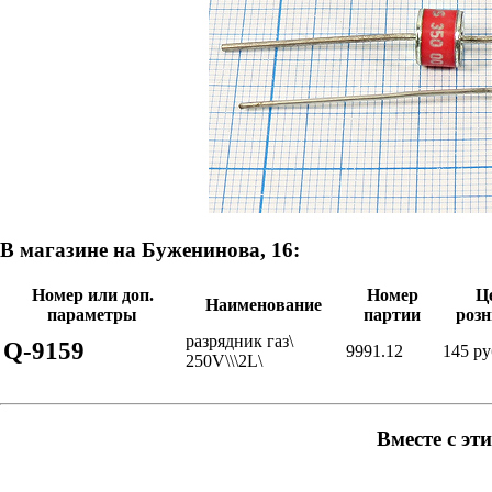
В магазине на Буженинова, 16:
Номер или доп.
Номер
Ц
Наименование
параметры
партии
роз
разрядник газ\
Q-9159
9991.12
145 ру
250V\\\2L\
Вместе с эт