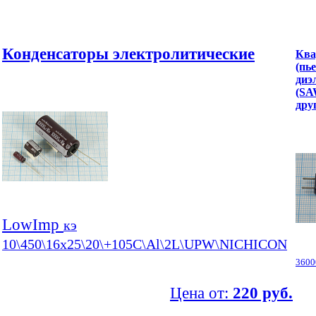
Конденсаторы электролитические
Ква
(пь
диэ
(SA
дру
LowImp
кэ
10\450\16x25\20\+105C\Al\2L\UPW\NICHICON
3600
Цена от:
220 руб.