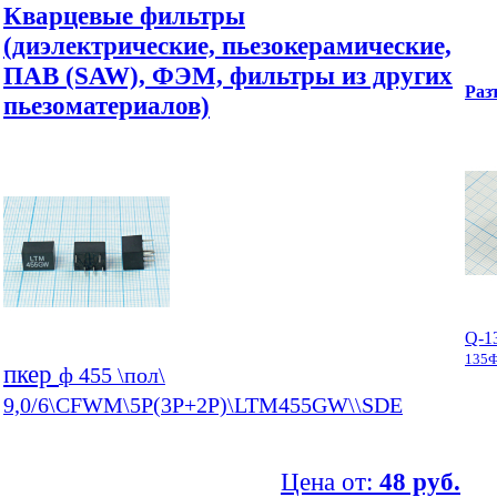
Кварцевые фильтры
(диэлектрические, пьезокерамические,
ПАВ (SAW), ФЭМ, фильтры из других
Раз
пьезоматериалов)
Q-1
135Ф
пкер
ф 455 \пол\
9,0/6\CFWM\5P(3P+2P)\LTM455GW\\SDE
Цена от:
48 руб.