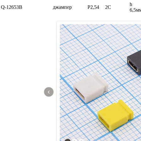
h
Q-12653B
джампер
P2,54
2C
6,5м
‹