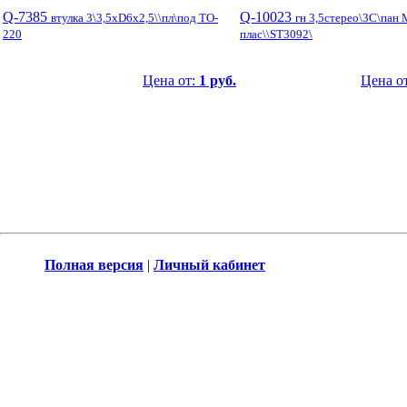
Q-7385
Q-10023
втулка 3\3,5xD6x2,5\\пл\под TO-
гн 3,5стерео\3C\пан 
220
плас\\ST3092\
Цена от:
1 руб.
Цена о
Полная версия
|
Личный кабинет