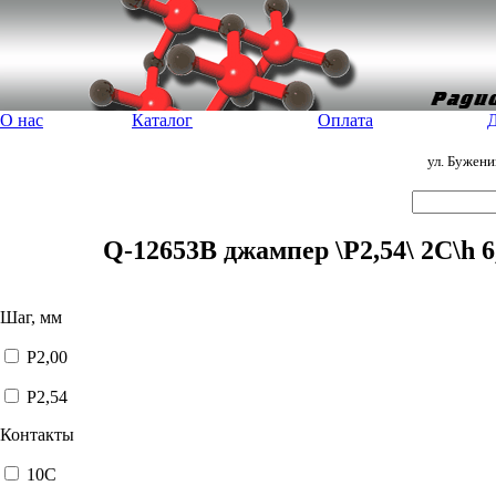
О нас
Каталог
Оплата
Д
ул. Бужен
Q-12653B джампер \P2,54\ 2C\h 
Шаг, мм
P2,00
P2,54
Контакты
10C