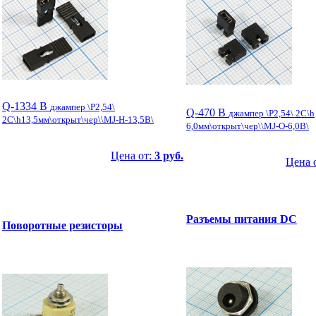
Q-1334 B
джампер \P2,54\
Q-470 B
джампер \P2,54\ 2C\h
2C\h13,5мм\открыт\чер\\MJ-H-13,5B\
6,0мм\открыт\чер\\MJ-O-6,0B\
Цена от:
3 руб.
Цена 
Разъемы питания DC
Поворотные резисторы