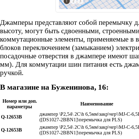
1
2
3
Джамперы представляют собой перемычку д
высоту, могут быть сдвоенными, строенным
коммутационные элементы, применяемые в в
блоков переключением (замыканием) электри
посадочные отверстия в джампере имеют шаг 2
мм). Для коммутации шин питания есть джамп
ручкой.
В магазине на Буженинова, 16:
Номер или доп.
Наименование
параметры
джампер \P2,54\ 2C\h 6,5мм\закр\чер\\MJ-C-6,5
Q-12653B
([DS1027-2BBN1]\перемычка для PLS)
джампер \P2,54\ 2C\h 6,5мм\закр\чер\\MJ-C-6,5
Q-12653B
([DS1027-2BBN1]\перемычка для PLS)