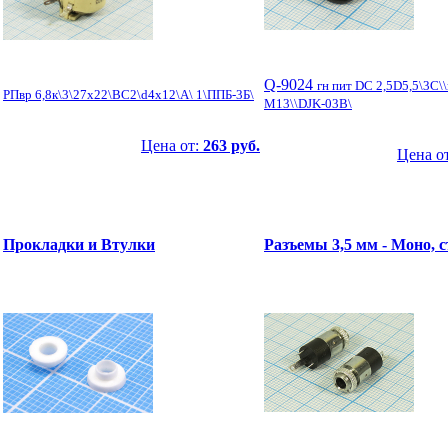
Q-9024
гн пит DC 2,5D5,5\3C\
РПвр 6,8к\3\27x22\ВС2\d4x12\А\ 1\ППБ-3Б\
М13\\DJK-03B\
Цена от:
263 руб.
Цена о
Прокладки и Втулки
Разъемы 3,5 мм - Моно, с