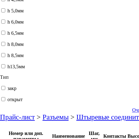
h 5,0мм
h 6,0мм
h 6,5мм
h 8,0мм
h 8,5мм
h13,5мм
Тип
закр
открыт
Оч
Прайс-лист
>
Разъемы
>
Штыревые соединит
Номер или доп.
Шаг,
Наименование
Контакты
Высо
параметры
мм