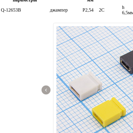
h
Q-12653B
джампер
P2,54
2C
6,5м
‹