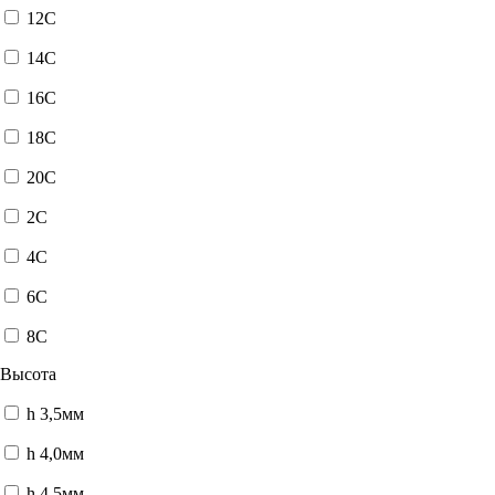
12C
14C
16C
18C
20C
2C
4C
6C
8C
Высота
h 3,5мм
h 4,0мм
h 4,5мм