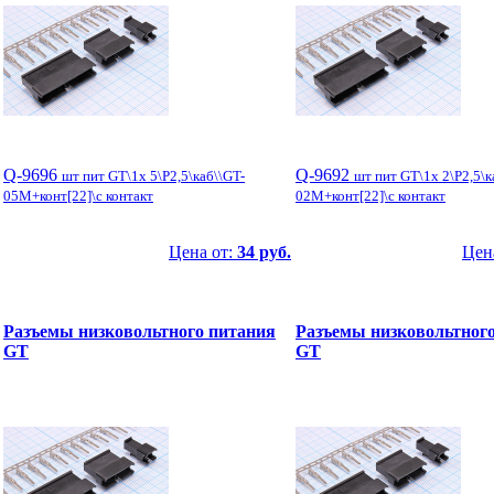
Q-9696
Q-9692
шт пит GT\1x 5\P2,5\каб\\GT-
шт пит GT\1x 2\P2,5\к
05M+конт[22]\с контакт
02M+конт[22]\с контакт
Цена от:
34 руб.
Цен
Разъемы низковольтного питания
Разъемы низковольтног
GT
GT