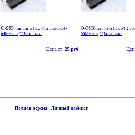
Q-9694
Q-9698
шт пит GT\1x 4\P2,5\каб\\GT-
шт пит GT\1x 6\P2,5\к
04M+конт[22]\с контакт
06M+конт[22]\с контакт
Цена от:
25 руб.
Цен
Полная версия
|
Личный кабинет