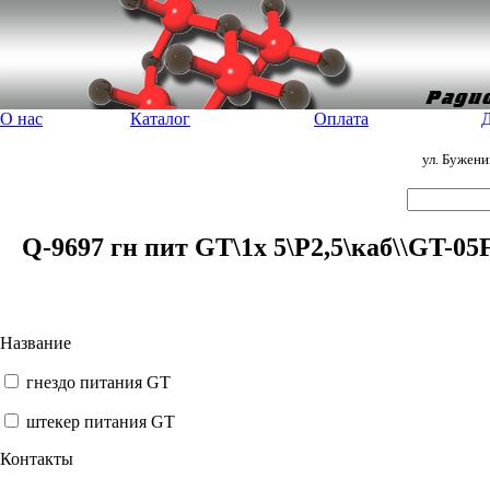
О нас
Каталог
Оплата
Д
ул. Бужен
Q-9697 гн пит GT\1x 5\P2,5\каб\\GT-05
Название
гнездо питания GT
штекер питания GT
Контакты