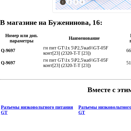
1
2
3
4
В магазине на Буженинова, 16:
Номер или доп.
Наименование
параметры
гн пит GT\1x 5\P2,5\каб\\GT-05F
Q-9697
66
конт[23] (2320-T-T [23])
гн пит GT\1x 5\P2,5\каб\\GT-05F
Q-9697
51
конт[23] (2320-T-T [23])
Вместе с эти
Разъемы низковольтного питания
Разъемы низковольтног
GT
GT