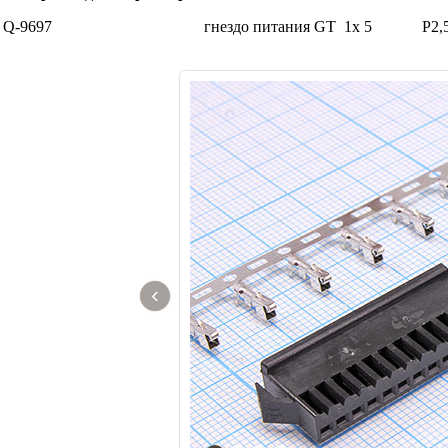
Q-9697
гнездо питания GT
1x 5
P2,
‹