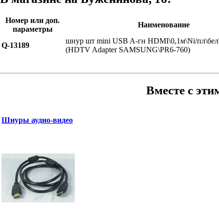
Номер или доп.
Наименование
параметры
шнур шт mini USB A-гн HDMI\0,1м\Ni/пл\б
Q-13189
(HDTV Adapter SAMSUNG\PR6-760)
Вместе с эти
Шнуры аудио-видео