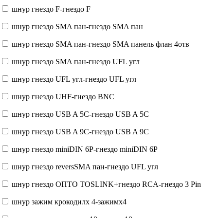
шнур гнездо F-гнездо F
шнур гнездо SMA пан-гнездо SMA пан
шнур гнездо SMA пан-гнездо SMA панель флан 4отв
шнур гнездо SMA пан-гнездо UFL угл
шнур гнездо UFL угл-гнездо UFL угл
шнур гнездо UHF-гнездо BNC
шнур гнездо USB A 5C-гнездо USB A 5C
шнур гнездо USB A 9C-гнездо USB A 9C
шнур гнездо miniDIN 6P-гнездо miniDIN 6P
шнур гнездо reversSMA пан-гнездо UFL угл
шнур гнездо ОПТО TOSLINK+гнездо RCA-гнездо 3 Pin
шнур зажим крокодилx 4-зажимx4