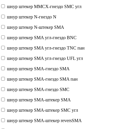
шнур штекер MMCX-гнездо SMC угл
шнур штекер N-гнездо N
шнур штекер N-штекер SMA
шнур штекер SMA угл-гнездо BNC
шнур штекер SMA угл-гнездо TNC пан
шнур штекер SMA угл-гнездо UFL угл
шнур штекер SMA-гнездо SMA
шнур штекер SMA-гнездо SMA пан
шнур штекер SMA-гнездо SMC
шнур штекер SMA-штекер SMA
шнур штекер SMA-штекер SMC угл
шнур штекер SMA-штекер reversSMA