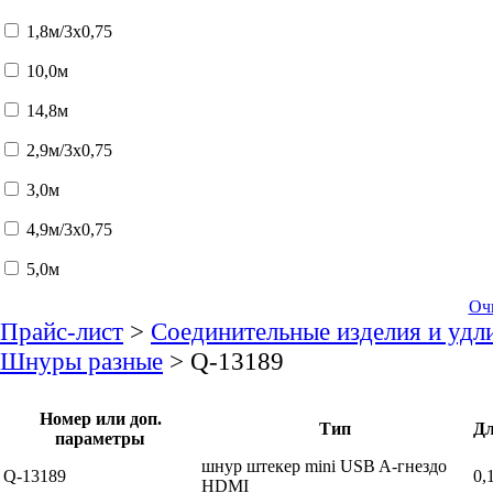
1,8м/3x0,75
10,0м
14,8м
2,9м/3x0,75
3,0м
4,9м/3x0,75
5,0м
Оч
Прайс-лист
>
Соединительные изделия и удл
Шнуры разные
> Q-13189
Номер или доп.
Тип
Д
параметры
шнур штекер mini USB A-гнездо
Q-13189
0,
HDMI