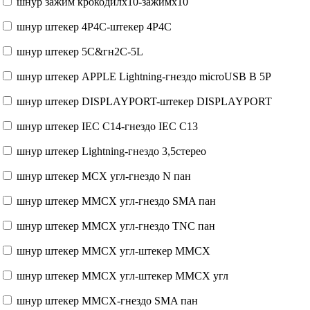
шнур зажим крокодилx10-зажимx10
шнур штекер 4P4C-штекер 4P4C
шнур штекер 5C&гн2C-5L
шнур штекер APPLE Lightning-гнездо microUSB B 5P
шнур штекер DISPLAYPORT-штекер DISPLAYPORT
шнур штекер IEC C14-гнездо IEC C13
шнур штекер Lightning-гнездо 3,5стерео
шнур штекер MCX угл-гнездо N пан
шнур штекер MMCX угл-гнездо SMA пан
шнур штекер MMCX угл-гнездо TNC пан
шнур штекер MMCX угл-штекер MMCX
шнур штекер MMCX угл-штекер MMCX угл
шнур штекер MMCX-гнездо SMA пан