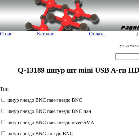
О нас
Каталог
Оплата
Д
ул. Бужен
Q-13189 шнур шт mini USB A-гн HD
Тип
шнур гнездо BNC пан-гнездо BNC
шнур гнездо BNC пан-гнездо BNC пан
шнур гнездо BNC пан-гнездо reversSMA
шнур гнездо BNC-гнездо BNC