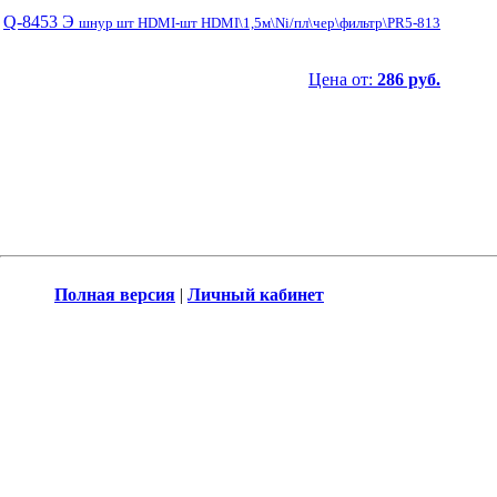
Q-8453 Э
шнур шт HDMI-шт HDMI\1,5м\Ni/пл\чер\фильтр\PR5-813
Цена от:
286 руб.
Полная версия
|
Личный кабинет