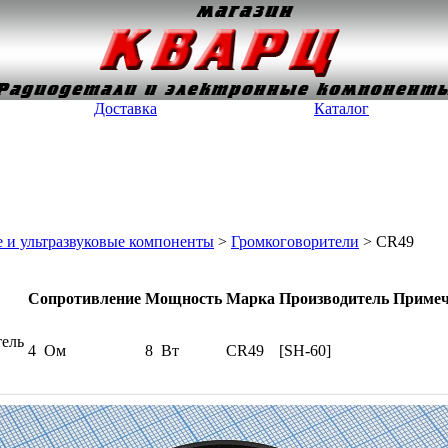
Доставка
Каталог
 и ультразвуковые компоненты
>
Громкоговорители
> CR49
Сопротивление
Мощность
Марка
Производитель
Примеч
тель
4 Ом
8 Вт
CR49
[SH-60]