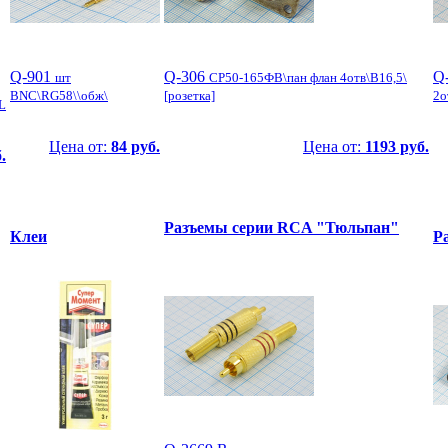
Q-901
Q-306
Q
шт
СР50-165ФВ\пан флан 4отв\B16,5\
BNC\RG58\\обж\
[розетка]
2о
L
Цена от:
84 руб.
Цена от:
1193 руб.
.
Разъемы серии RCA "Тюльпан"
Клеи
Р