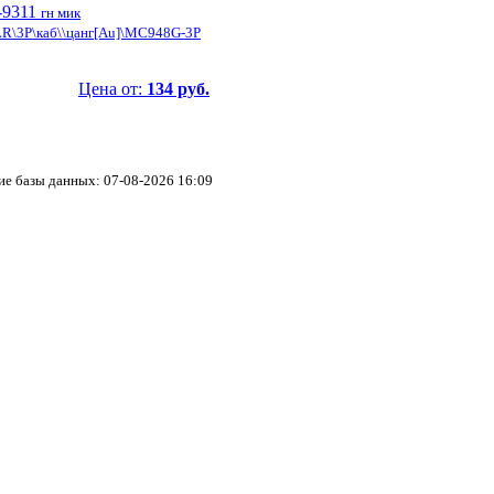
-9311
гн мик
R\3P\каб\\цанг[Au]\MC948G-3P
Цена от:
134 руб.
ие базы данных: 07-08-2026 16:09