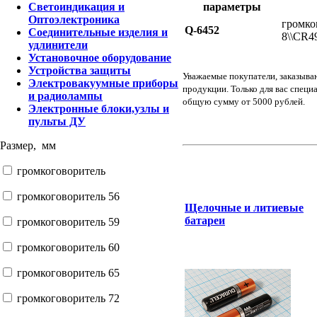
параметры
Светоиндикация и
Оптоэлектроника
громко
Q-6452
Соединительные изделия и
8\\CR4
удлинители
Установочное оборудование
Устройства защиты
Уважаемые покупатели, заказыва
Электровакуумные приборы
продукции. Только для вас специ
и радиолампы
общую сумму от 5000 рублей.
Электронные блоки,узлы и
пульты ДУ
Размер, мм
громкоговоритель
громкоговоритель 56
Щелочные и литиевые
батареи
громкоговоритель 59
громкоговоритель 60
громкоговоритель 65
громкоговоритель 72