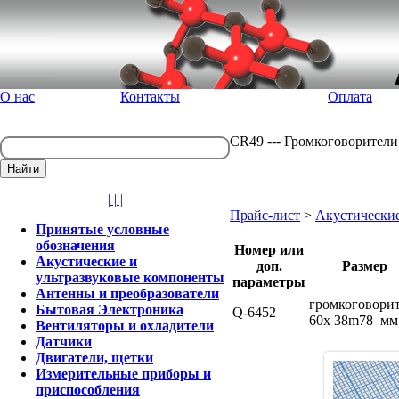
О нас
Контакты
Оплата
CR49 --- Громкоговорители
| | |
Прайс-лист
>
Акустические
Принятые условные
обозначения
Номер или
Акустические и
доп.
Размер
ультразвуковые компоненты
параметры
Антенны и преобразователи
громкоговори
Бытовая Электроника
Q-6452
60x 38m78 мм
Вентиляторы и охладители
Датчики
Двигатели, щетки
Измерительные приборы и
приспособления