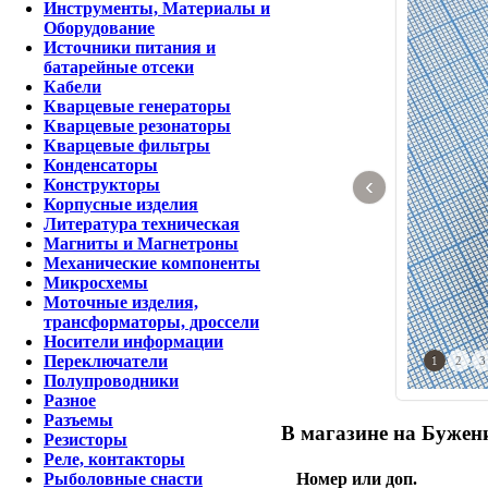
Инструменты, Материалы и
Оборудование
Источники питания и
батарейные отсеки
Кабели
Кварцевые генераторы
Кварцевые резонаторы
Кварцевые фильтры
Конденсаторы
‹
Конструкторы
Корпусные изделия
Литература техническая
Магниты и Магнетроны
Механические компоненты
Микросхемы
Моточные изделия,
трансформаторы, дроссели
Носители информации
Переключатели
1
2
3
Полупроводники
Разное
Разъемы
В магазине на Бужени
Резисторы
Реле, контакторы
Номер или доп.
Рыболовные снасти