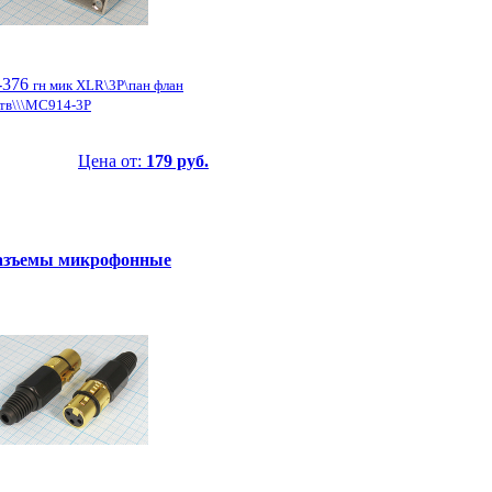
-376
гн мик XLR\3P\пан флан
тв\\\MC914-3P
Цена от:
179 руб.
азъемы микрофонные