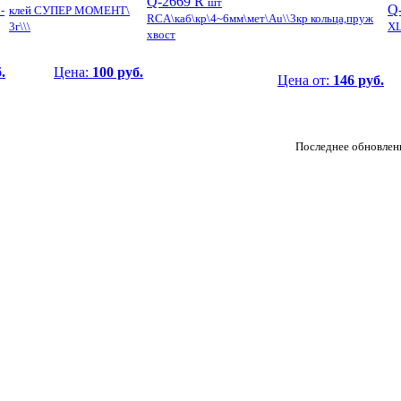
Q-2669 R
шт
Q
-
клей СУПЕР МОМЕНТ\
RCA\каб\кр\4~6мм\мет\Au\\3кр кольца,пруж
3г\\\
XL
хвост
.
Цена:
100 руб.
Цена от:
146 руб.
Последнее обновлен