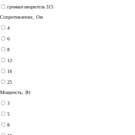
громкоговоритель 315
Сопротивление, Ом
4
6
8
12
16
25
Мощность, Вт
3
5
8