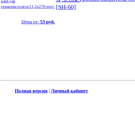
клей для
[SH-60]
термопистолета\11,2x270\чер\\
Цена от:
53 руб.
Полная версия
|
Личный кабинет