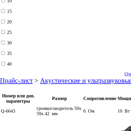
10
15
20
25
30
35
40
Оч
Прайс-лист
>
Акустические и ультразвуковы
Номер или доп.
Размер
Сопротивление
Мощн
параметры
громкоговоритель 59x
Q-6643
6 Ом
10 Вт
59x 42 мм