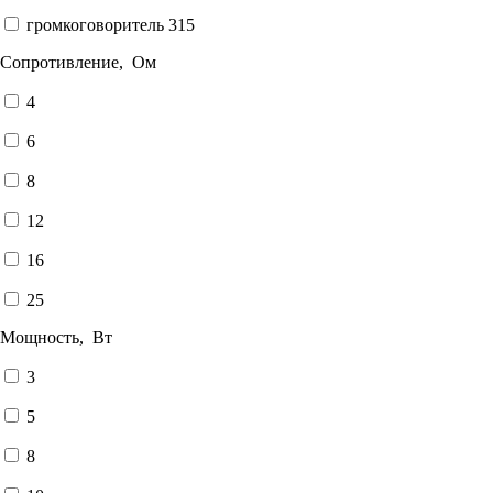
громкоговоритель 315
Сопротивление, Ом
4
6
8
12
16
25
Мощность, Вт
3
5
8