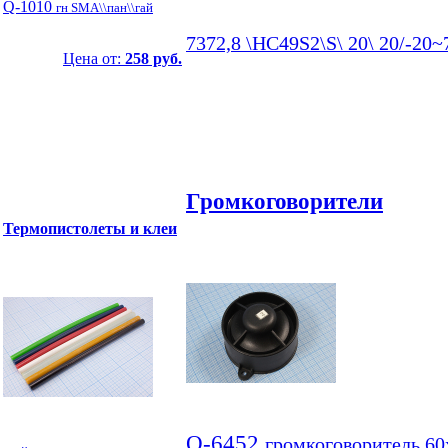
Q-1010
гн SMA\\пан\\гай
7372,8 \HC49S2\S\ 20\ 20/-20
Цена от:
258 руб.
Громкоговорители
Термопистолеты и клеи
Q-6452
громкоговоритель 60