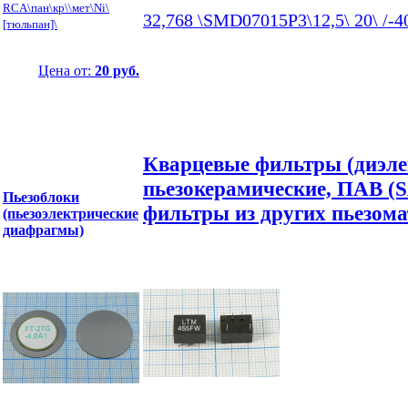
RCA\пан\кр\\мет\Ni\
32,768 \SMD07015P3\12,5\ 20\ /
[тюльпан]\
Цена от:
20 руб.
Кварцевые фильтры (диэле
пьезокерамические, ПАВ (
Пьезоблоки
фильтры из других пьезома
(пьезоэлектрические
диафрагмы)