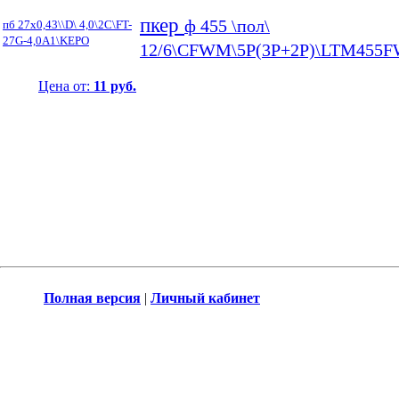
пкер
ф 455 \пол\
пб 27x0,43\\D\ 4,0\2C\FT-
27G-4,0A1\KEPO
12/6\CFWM\5P(3P+2P)\LTM455F
Цена от:
11 руб.
Полная версия
|
Личный кабинет