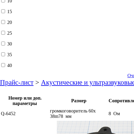
10
15
20
25
30
35
40
Оч
Прайс-лист
>
Акустические и ультразвуковы
Номер или доп.
Размер
Сопротивл
параметры
громкоговоритель 60x
Q-6452
8 Ом
38m78 мм