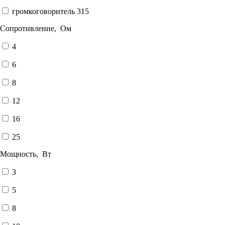
громкоговоритель 315
Сопротивление, Ом
4
6
8
12
16
25
Мощность, Вт
3
5
8