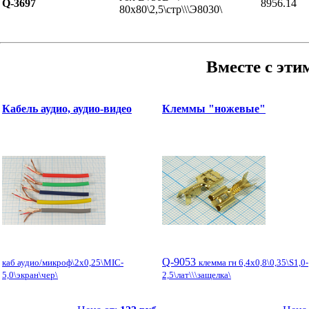
Q-3697
8956.14
80x80\2,5\стр\\\Э8030\
Вместе с эти
Кабель аудио, аудио-видео
Клеммы "ножевые"
Q-9053
каб аудио/микроф\2x0,25\MIC-
клемма гн 6,4x0,8\0,35\S1,0-
5,0\экран\чер\
2,5\лат\\\защелка\