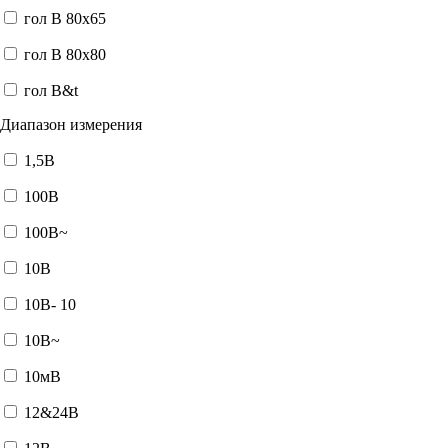
гол В 80x65
гол В 80x80
гол В&t
Диапазон измерения
1,5В
100В
100В~
10В
10В- 10
10В~
10мВ
12&24В