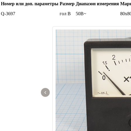
Номер или доп. параметры
Размер
Диапазон измерения
Мар
Q-3697
гол В
50В~
80x8
‹