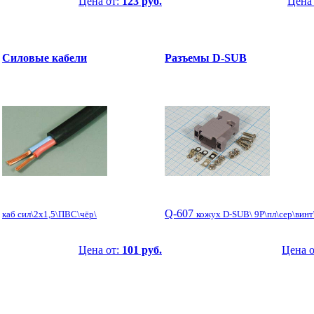
Цена от:
123 руб.
Цена
Силовые кабели
Разъемы D-SUB
Q-607
каб сил\2x1,5\ПВС\чёр\
кожух D-SUB\ 9P\пл\сер\винт
Цена от:
101 руб.
Цена 