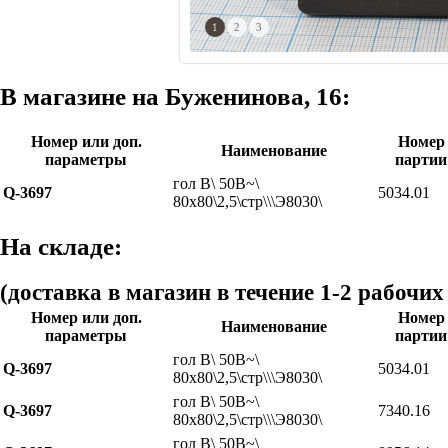
1
2
3
В магазине на Буженинова, 16:
Номер или доп.
Номер
Наименование
параметры
партии
гол В\ 50В~\
Q-3697
5034.01
80x80\2,5\стр\\\Э8030\
На складе:
(доставка в магазин в течение 1-2 рабочих
Номер или доп.
Номер
Наименование
параметры
партии
гол В\ 50В~\
Q-3697
5034.01
80x80\2,5\стр\\\Э8030\
гол В\ 50В~\
Q-3697
7340.16
80x80\2,5\стр\\\Э8030\
гол В\ 50В~\