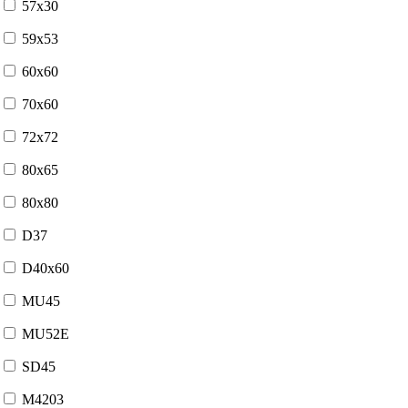
57x30
59x53
60x60
70x60
72x72
80x65
80x80
D37
D40x60
MU45
MU52E
SD45
М4203