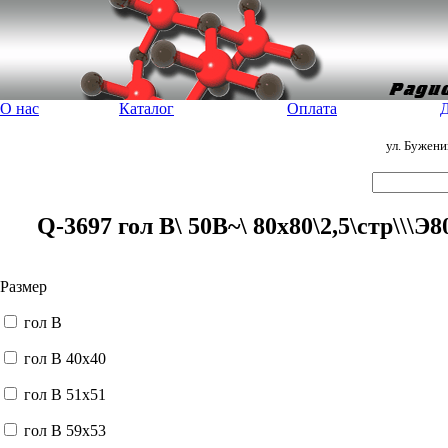
О нас
Каталог
Оплата
Д
ул. Бужен
Q-3697 гол В\ 50В~\ 80x80\2,5\стр\\\
Размер
гол В
гол В 40x40
гол В 51x51
гол В 59x53