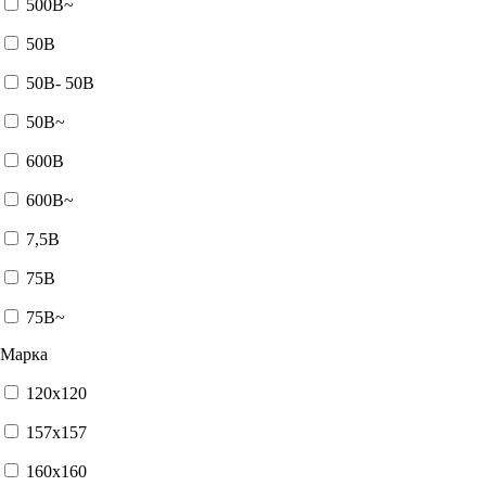
500В~
50В
50В- 50В
50В~
600В
600В~
7,5В
75В
75В~
Марка
120x120
157x157
160x160