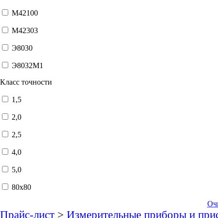
М42100
М42303
Э8030
Э8032М1
Класс точности
1,5
2,0
2,5
4,0
5,0
80x80
Оч
Прайс-лист
>
Измерительные приборы и при