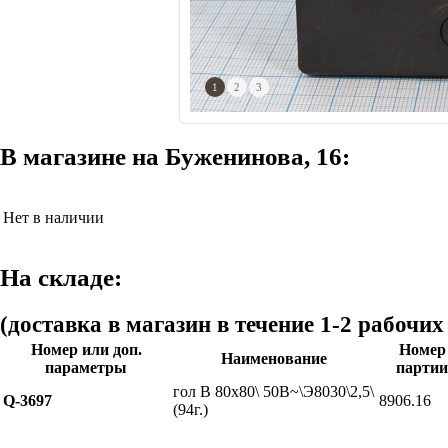
1
2
3
В магазине на Буженинова, 16:
Нет в наличии
На складе:
(доставка в магазин в течение 1-2 рабочих
Номер или доп.
Номер
Наименование
параметры
партии
гол В 80x80\ 50В~\Э8030\2,5\
Q-3697
8906.16
(94г.)