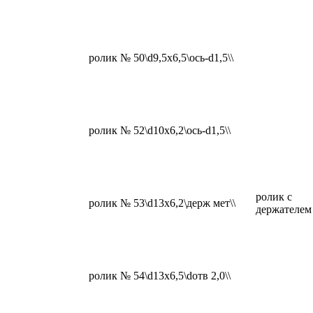
ролик № 50\d9,5x6,5\ось-d1,5\\
ролик № 52\d10x6,2\ось-d1,5\\
ролик с
ролик № 53\d13x6,2\держ мет\\
держателем
ролик № 54\d13x6,5\dотв 2,0\\