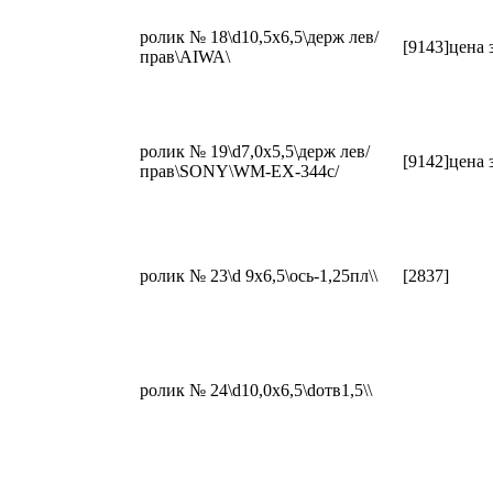
ролик № 18\d10,5x6,5\держ лев/
[9143]цена 
прав\AIWA\
ролик № 19\d7,0x5,5\держ лев/
[9142]цена 
прав\SONY\WM-EX-344с/
ролик № 23\d 9x6,5\ось-1,25пл\\
[2837]
ролик № 24\d10,0x6,5\dотв1,5\\