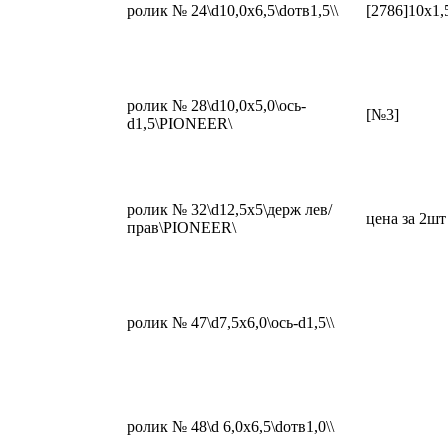
ролик № 24\d10,0x6,5\dотв1,5\\
[2786]10x1,
ролик № 28\d10,0x5,0\ось-
[№3]
d1,5\PIONEER\
ролик № 32\d12,5x5\держ лев/
цена за 2шт
прав\PIONEER\
ролик № 47\d7,5x6,0\ось-d1,5\\
ролик № 48\d 6,0x6,5\dотв1,0\\