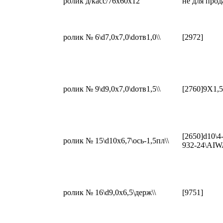
ролик д/касс/76x60x12
не для про
ролик № 6\d7,0x7,0\dотв1,0\\
[2972]
ролик № 9\d9,0x7,0\dотв1,5\\
[2760]9X1,5
[2650]d10\4
ролик № 15\d10x6,7\ось-1,5пл\\
932-24\AIW
ролик № 16\d9,0x6,5\держ\\
[9751]