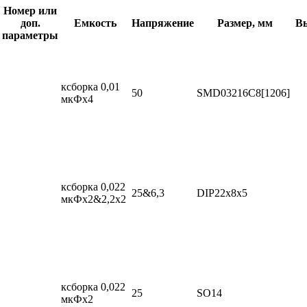
Номер или
доп.
Емкость
Напряжение
Размер, мм
В
параметры
ксборка 0,01
50
SMD03216C8[1206]
мкФx4
ксборка 0,022
25&6,3
DIP22x8x5
мкФx2&2,2x2
ксборка 0,022
25
SO14
мкФx2