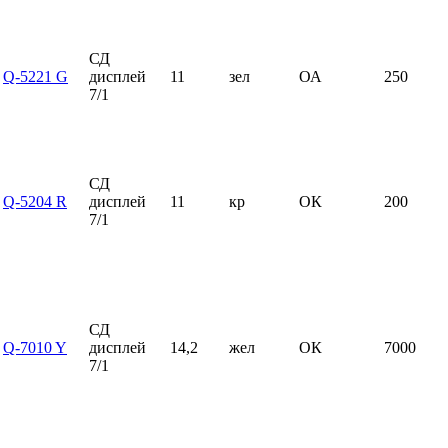
СД
Q-5221 G
дисплей
11
зел
ОА
250
7/1
СД
Q-5204 R
дисплей
11
кр
ОК
200
7/1
СД
Q-7010 Y
дисплей
14,2
жел
ОК
7000
7/1