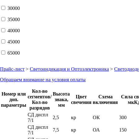
30000
35000
40000
45000
65000
Прайс-лист
>
Светоиндикация и Оптоэлектроника
>
Светодиод
Обращаем внимание на условия оплаты
Кол-во
Номер или
Высота
сегментов/
Цвет
Схема
Сила св
доп.
знака,
Кол-во
свечения
включения
мкК
параметры
мм
разрядов
СД диспл
2,5
кр
ОК
300
7/1
СД диспл
7,5
кр
ОА
150
7/1