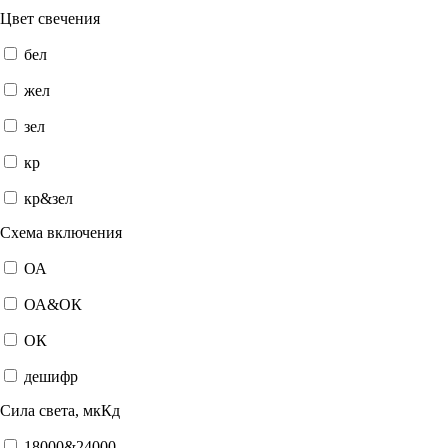
Цвет свечения
бел
жел
зел
кр
кр&зел
Схема включения
ОА
ОА&ОК
ОК
дешифр
Сила света, мкКд
18000&24000