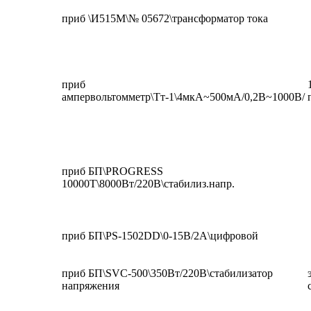
приб \И515М\№ 05672\трансформатор тока
приб
ампервольтомметр\Тт-1\4мкА~500мА/0,2В~1000В/
приб БП\PROGRESS
10000T\8000Вт/220В\стабилиз.напр.
приб БП\PS-1502DD\0-15В/2А\цифровой
приб БП\SVC-500\350Вт/220В\стабилизатор
напряжения