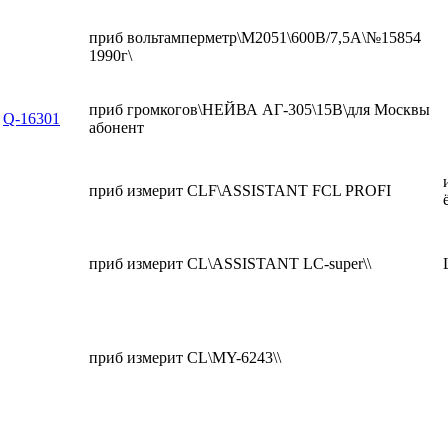
приб вольтамперметр\М2051\600В/7,5А\№15854
1990г\
приб громкогов\НЕЙВА АГ-305\15В\для Москвы
Q-16301
абонент
приб измерит CLF\ASSISTANT FCL PROFI
приб измерит CL\ASSISTANT LC-super\\
приб измерит CL\MY-6243\\