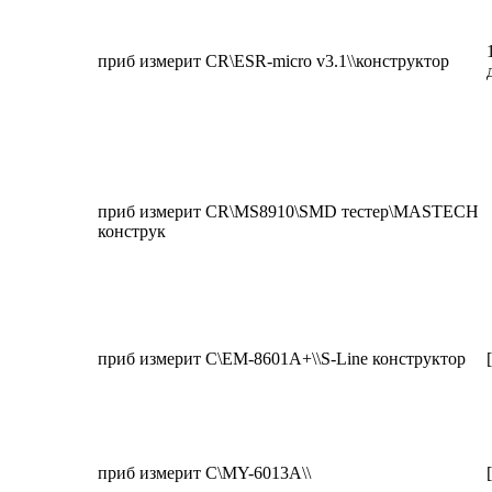
приб измерит CR\ESR-micro v3.1\\конструктор
приб измерит CR\MS8910\SMD тестер\MASTECH
конструк
приб измерит C\EM-8601A+\\S-Line конструктор
приб измерит C\MY-6013A\\