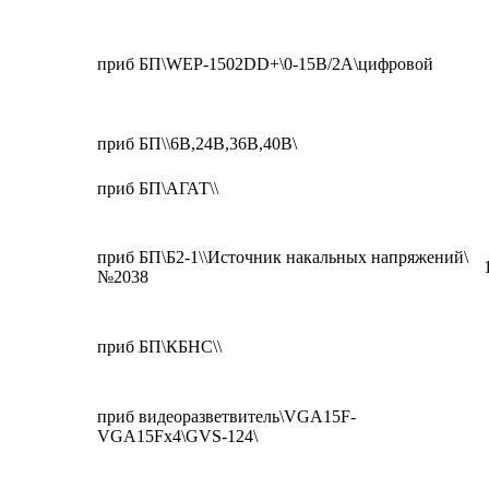
приб БП\WEP-1502DD+\0-15В/2А\цифровой
приб БП\\6В,24В,36В,40В\
приб БП\АГАТ\\
приб БП\Б2-1\\Источник накальных напряжений\
№2038
приб БП\КБНС\\
приб видеоразветвитель\VGA15F-
VGA15Fx4\GVS-124\