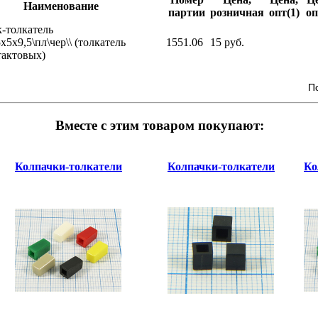
Наименование
партии
розничная
опт(1)
оп
к-толкатель
5x5x9,5\пл\чер\\ (толкатель
1551.06
15 руб.
тактовых)
П
Вместе с этим товаром покупают:
Колпачки-толкатели
Колпачки-толкатели
Ко