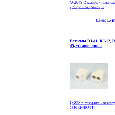
Q-2649 R
колпачок-толкател
2,7x2,7\5x5x9,5\пл\кр\\
Цена:
15 р
Разъемы RJ-11, RJ-12, R
45, установочные
Q-828
гн телеф 6P4C-гн телеф
6P4Cx2\\\[RJ-11]