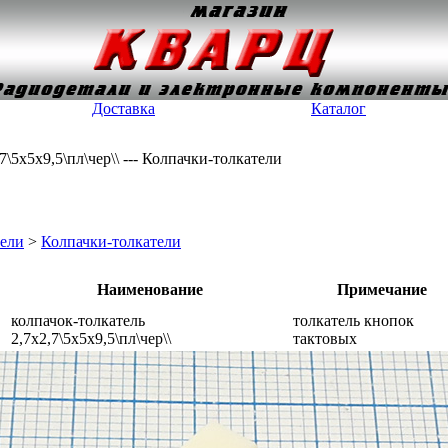
Доставка
Каталог
7\5x5x9,5\пл\чер\\ --- Колпачки-толкатели
ели
>
Колпачки-толкатели
Наименование
Примечание
колпачок-толкатель
толкатель кнопок
2,7x2,7\5x5x9,5\пл\чер\\
тактовых