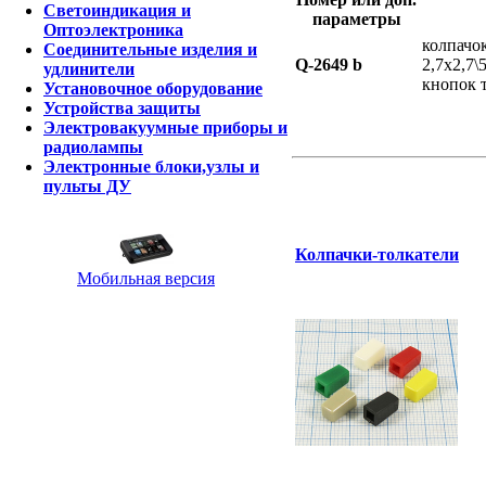
Светоиндикация и
параметры
Оптоэлектроника
колпачо
Соединительные изделия и
Q-2649 b
2,7x2,7\
удлинители
кнопок 
Установочное оборудование
Устройства защиты
Электровакуумные приборы и
радиолампы
Электронные блоки,узлы и
пульты ДУ
Колпачки-толкатели
Мобильная версия