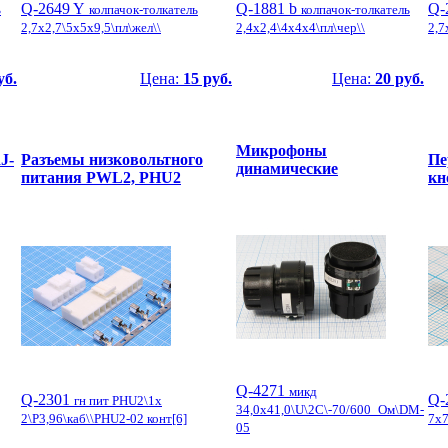
Q-2649 Y
Q-1881 b
Q-
ь
колпачок-толкатель
колпачок-толкатель
2,7x2,7\5x5x9,5\пл\жел\\
2,4x2,4\4x4x4\пл\чер\\
2,7
уб.
Цена:
15 руб.
Цена:
20 руб.
Микрофоны
J-
Разъемы низковольтного
Пе
динамические
питания PWL2, PHU2
кн
Q-4271
микд
Q-2301
Q-
гн пит PHU2\1x
34,0x41,0\U\2C\-70/600_Ом\DM-
2\P3,96\каб\\PHU2-02 конт[6]
7x7
05