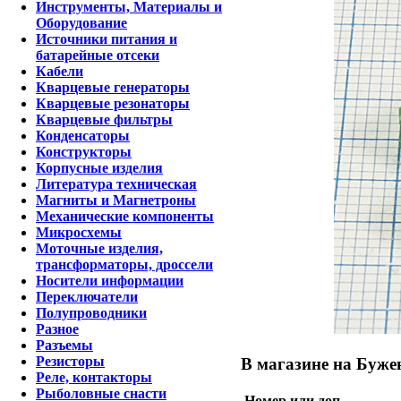
Инструменты, Материалы и
Оборудование
Источники питания и
батарейные отсеки
Кабели
Кварцевые генераторы
Кварцевые резонаторы
Кварцевые фильтры
Конденсаторы
Конструкторы
Корпусные изделия
Литература техническая
Магниты и Магнетроны
Механические компоненты
Микросхемы
Моточные изделия,
трансформаторы, дроссели
Носители информации
Переключатели
Полупроводники
Разное
Разъемы
Резисторы
В магазине на Бужен
Реле, контакторы
Рыболовные снасти
Номер или доп.