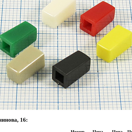
инова, 16:
Номер
Цена,
Цена,
Це