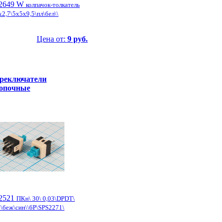
2649 W
колпачок-толкатель
x2,7\5x5x9,5\пл\бел\\
Цена от:
9 руб.
реключатели
опочные
2521
ПКн\ 30\ 0,03\DPDT\
\беж\син\\6P\SPS2271\