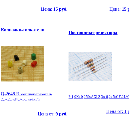
Цена:
15 руб.
Цена:
15 
Колпачки-толкатели
Постоянные резисторы
Q-2648 R
колпачок-толкатель
Р 1,0К\ 0,250\AXI 2,3x 6,2\ 5\CF\2L\
2,5x2,5\d4,6x5,5\пл\кр\\
Цена от:
1 
Цена от:
9 руб.