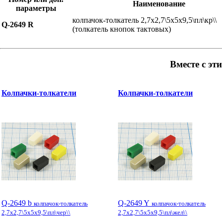
Наименование
параметры
колпачок-толкатель 2,7x2,7\5x5x9,5\пл\кр\\
Q-2649 R
(толкатель кнопок тактовых)
Вместе с эт
Колпачки-толкатели
Колпачки-толкатели
Q-2649 b
Q-2649 Y
колпачок-толкатель
колпачок-толкатель
2,7x2,7\5x5x9,5\пл\чер\\
2,7x2,7\5x5x9,5\пл\жел\\