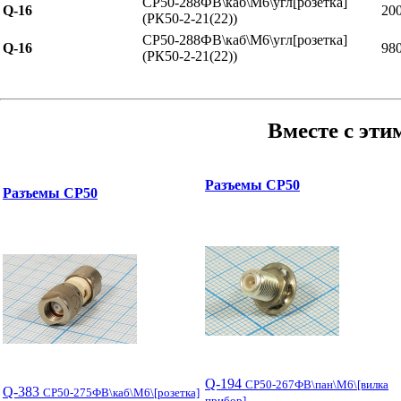
СР50-288ФВ\каб\М6\угл[розетка]
Q-16
20
(РК50-2-21(22))
СР50-288ФВ\каб\М6\угл[розетка]
Q-16
98
(РК50-2-21(22))
Вместе с эти
Разъемы СР50
Разъемы СР50
Q-194
СР50-267ФВ\пан\M6\[вилка
Q-383
СР50-275ФВ\каб\М6\[розетка]
прибор]