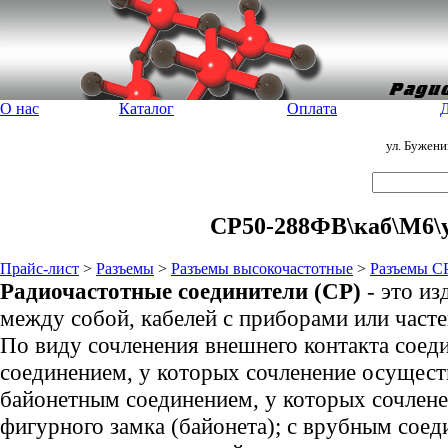
О нас
Каталог
Оплата
Д
ул. Бужен
СР50-288ФВ\каб\М6\у
Прайс-лист
>
Разъемы
>
Разъемы высокочастотные
>
Разъемы С
Радиочастотные соединители (СР)
- это и
между собой, кабелей с приборами или част
По виду сочленения внешнего контакта соед
соединением, у которых сочленение осущест
байонетным соединением, у которых сочлен
фигурного замка (байонета); с врубным соед