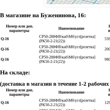
В магазине на Буженинова, 16:
Номер или доп.
Наименование
параметры
СР50-288ФВ\каб\М6\угл[розетка]
Q-16
53
(РК50-2-21(22))
СР50-288ФВ\каб\М6\угл[розетка]
Q-16
20
(РК50-2-21(22))
СР50-288ФВ\каб\М6\угл[розетка]
Q-16
98
(РК50-2-21(22))
На складе:
(доставка в магазин в течение 1-2 рабочих
Номер или доп.
Наименование
параметры
СР50-288ФВ\каб\М6\угл[розетка]
Q-16
12
(РК50-2-21(22))