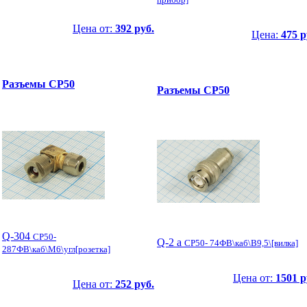
Цена от:
392 руб.
Цена:
475 р
Разъемы СР50
Разъемы СР50
Q-304
СР50-
Q-2 а
СР50- 74ФВ\каб\B9,5\[вилка]
287ФВ\каб\М6\угл[розетка]
Цена от:
1501 р
Цена от:
252 руб.