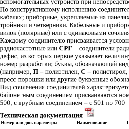
вспомогательных устройств при непосредств
По конструктивному исполнению соединител
кабелях; приборные, укрепляемые на панелях
тройники и четверники. Кабельные и приборн
вилок (полярные) или с одинаковыми сочле
Каждому соединителю присваивается условно
радиочастотные или
СРГ
– соединители рад
дефис, из которых первое указывает величин
номер разработки; буквы, обозначающей ви
(например,
П
– полиэтилен,
С
– полистирол,
пресс-порошки или другие буквенные обозна
Вид сочленения соединителей характеризует
байонетным соединением присваиваются номе
500, с врубным соединением – с 501 по 700
Техническая документация
Номер или доп. параметры
Наименование