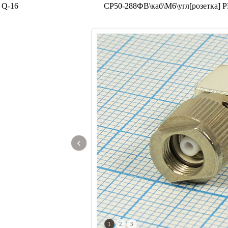
Q-16
СР50-288ФВ\каб\М6\угл[розетка]
Р
‹
1
2
3