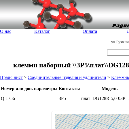
О нас
Каталог
Оплата
Д
ул. Бужен
клеммн наборный \\3P5\плат\\DG128
Прайс-лист
>
Соединительные изделия и удлинители
>
Клеммны
Номер или доп. параметры
Контакты
Модель
Q-1756
3P5
плат
DG128R-5,0-03P