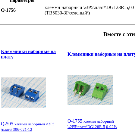
параметры
клеммн наборный \\3P5\плат\\DG128R-5,0-
Q-1756
(TB5030-3P\зеленый\)
Вместе с эт
Клеммники наборные на
Клеммники наборные на плат
плату
Q-1755
клеммн наборный
Q-595
клеммн наборный \\2P5
\\2P5\плат\\DG128R-5,0-02P\
\плат\\ 306-021-12