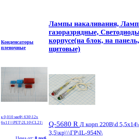
Лампы накаливания, Лам
газоразрядные, Светодиоды
корпусе(на блок, на панель
Конденсаторы
щитовые)
пленочные
к 0,010 мкФ\ 630\12x
Q-5680 R
6x11\\\PET\2L10\CL21\
Л корп 220В\d 5,5x14\
3,5\кр\\\ГР\IL-954N\
Цена от:
8 руб.