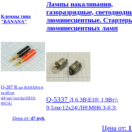
Лампы накаливания,
газоразрядные, светодиодн
Клеммы типа
люминесцентные. Стартер
"BANANA"
люминесцентных ламп
Q-287 R
шт BANANA 4-
гн d6-гн
Q-5337
d4\\кр\\\пл\Au\QZ10-
Л 6,3В\E10\ 1,9Вт\\
0015G
9,5лм\12x24\ЛН\МН6,3-0,3\
Цена от:
47 руб.
Цена от:
1