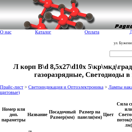
О нас
Каталог
Оплата
Д
ул. Бужен
Л корп В\d 8,5x27\d10x 5\кр\мкд\гр
газоразрядные, Светодиоды в 
Прайс-лист
>
Светоиндикация и Оптоэлектроника
>
Лампы нака
щитовые)
Сила с
Номер или
ил
Посадочный
Размер на
доп.
Название
Цвет
Свето
Размер(мм)
панели(мм)
параметры
поток(
лм