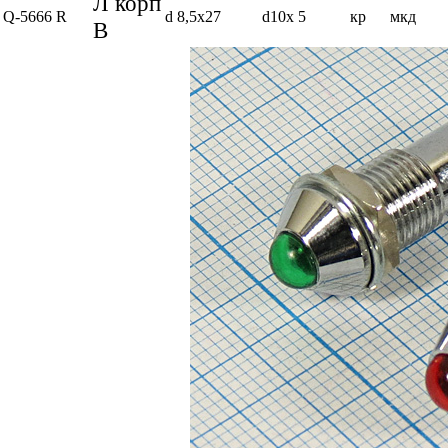
Л корп
Q-5666 R
d 8,5x27
d10x 5
кр
мкд
В