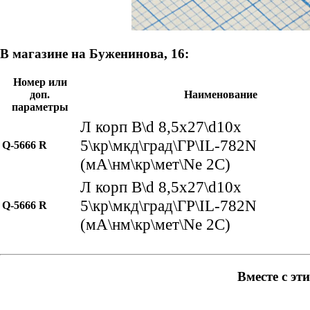
В магазине на Буженинова, 16:
Номер или
доп.
Наименование
параметры
Л корп В\d 8,5x27\d10x
5\кр\мкд\град\ГР\IL-782N
Q-5666 R
(мА\нм\кр\мет\Ne 2C)
Л корп В\d 8,5x27\d10x
5\кр\мкд\град\ГР\IL-782N
Q-5666 R
(мА\нм\кр\мет\Ne 2C)
Вместе с эт