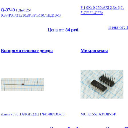
Р 1,0К\ 0,250\AXI 2,3x 6,2\
Q-9740
ПДв\125\
5\CF\2L\CFR\
0,3\4P3T\31x10x9\h9\\\16C\\ПД13-1\
Цена от:
1
Цена от:
84 руб.
Выпрямительные диоды
Микросхемы
Двып 75\ 0,1А\КД522Б[1N4148]\DO-35
МС К155ЛА3\DIP-14\