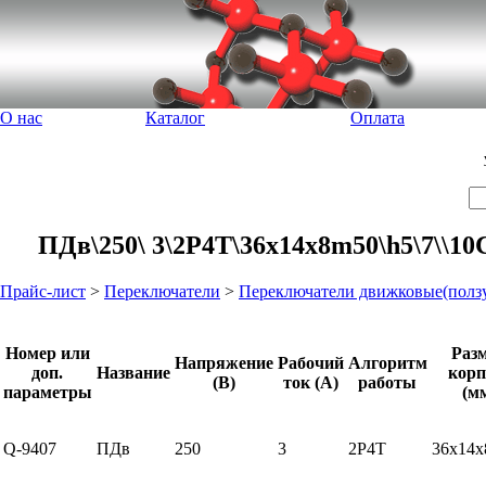
О нас
Каталог
Оплата
ПДв\250\ 3\2P4T\36x14x8m50\h5\7\\1
Прайс-лист
>
Переключатели
>
Переключатели движковые(полз
Номер или
Раз
Напряжение
Рабочий
Алгоритм
доп.
Название
корп
(В)
ток (А)
работы
параметры
(м
Q-9407
ПДв
250
3
2P4T
36x14