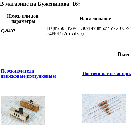
В магазине на Буженинова, 16:
Номер или доп.
Наименование
параметры
ПДв\250\ 3\2P4T\36x14x8m50\h5\7\\10C\S
Q-9407
24N01\ (2отв d3,5)
Вмес
Переключатели
Постоянные резистор
движковые(ползунковые)