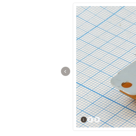
‹
1
2
3