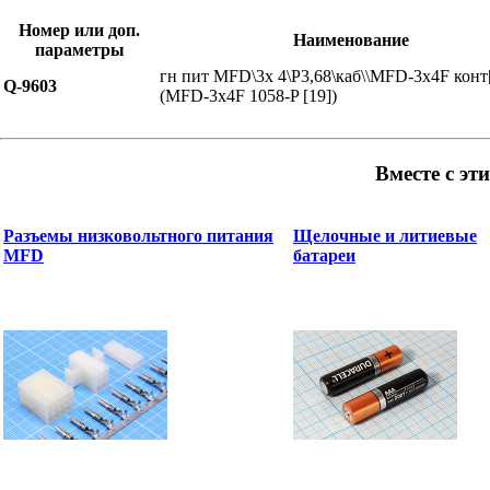
Номер или доп.
Наименование
параметры
гн пит MFD\3x 4\P3,68\каб\\MFD-3x4F конт
Q-9603
(MFD-3x4F 1058-P [19])
Вместе с эт
Разъемы низковольтного питания
Щелочные и литиевые
MFD
батареи