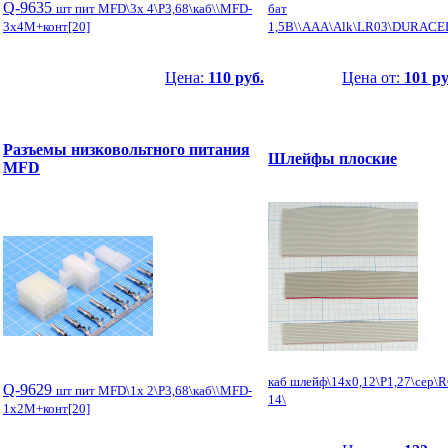
Q-9635
шт пит MFD\3x 4\P3,68\каб\\MFD-
бат
3x4M+конт[20]
1,5В\\AAA\Alk\LR03\DURACE
Цена:
110 руб.
Цена от:
101 ру
Разъемы низковольтного питания
Шлейфы плоские
MFD
каб шлейф\14x0,12\P1,27\сер\R
Q-9629
шт пит MFD\1x 2\P3,68\каб\\MFD-
14\
1x2M+конт[20]