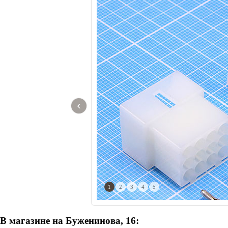
‹
1
2
3
4
5
В магазине на Буженинова, 16: