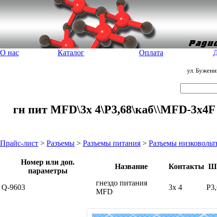
О нас
Каталог
Оплата
Д
ул. Бужен
гн пит MFD\3x 4\P3,68\каб\\MFD-3x4F
Прайс-лист
>
Разъемы
>
Разъемы питания
>
Разъемы низковоль
Номер или доп.
Название
Контакты
Ш
параметры
гнездо питания
Q-9603
3x 4
P3
MFD