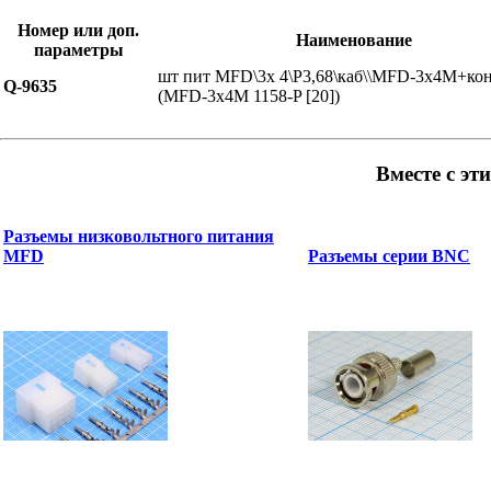
Номер или доп.
Наименование
параметры
шт пит MFD\3x 4\P3,68\каб\\MFD-3x4M+кон
Q-9635
(MFD-3x4M 1158-P [20])
Вместе с эт
Разъемы низковольтного питания
MFD
Разъемы серии BNC