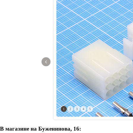
‹
1
2
3
4
5
В магазине на Буженинова, 16: