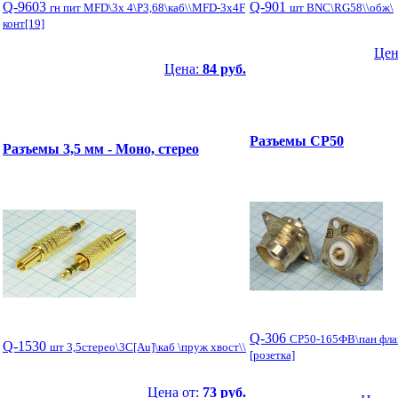
Q-9603
Q-901
гн пит MFD\3x 4\P3,68\каб\\MFD-3x4F
шт BNC\RG58\\обж\
конт[19]
Цен
Цена:
84 руб.
Разъемы СР50
Разъемы 3,5 мм - Моно, стерео
Q-306
СР50-165ФВ\пан флан
Q-1530
шт 3,5стерео\3C[Au]\каб \пруж хвост\\
[розетка]
Цена от:
73 руб.