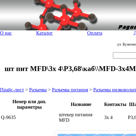
О нас
Каталог
Оплата
Д
ул. Бужен
шт пит MFD\3x 4\P3,68\каб\\MFD-3x4M+
Прайс-лист
>
Разъемы
>
Разъемы питания
>
Разъемы низковоль
Номер или доп.
Название
Контакты
Ша
параметры
штекер питания
Q-9635
3x 4
P3,
MFD