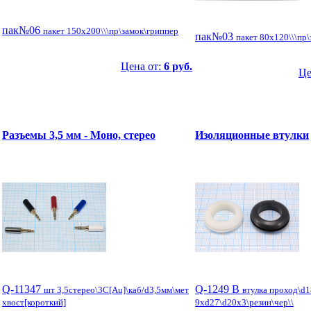
пак№06
пакет 150x200\\\пр\замок\гриппер
пак№03
пакет 80x120\\\пр
Цена от:
6 руб.
Це
Разъемы 3,5 мм - Моно, стерео
Изоляционные втулки
Q-11347
Q-1249 B
шт 3,5стерео\3C[Au]\каб/d3,5мм\мет
втулка проход\d1
хвост[короткий]
9xd27\d20x3\резин\чер\\