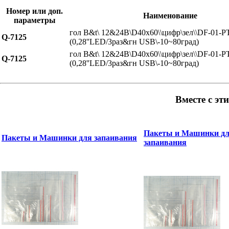
Номер или доп.
Наименование
параметры
гол В&t\ 12&24В\D40x60\\цифр\зел\\DF-01-P
Q-7125
(0,28''LED/3раз&гн USB\-10~80град)
гол В&t\ 12&24В\D40x60\\цифр\зел\\DF-01-P
Q-7125
(0,28''LED/3раз&гн USB\-10~80град)
Вместе с эт
Пакеты и Машинки д
Пакеты и Машинки для запаивания
запаивания