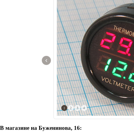
‹
1
2
3
4
В магазине на Буженинова, 16: