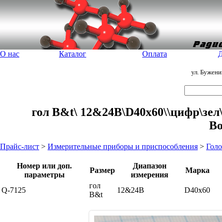
О нас
Каталог
Оплата
Д
ул. Бужен
гол В&t\ 12&24В\D40x60\\цифр\зел\
В
Прайс-лист
>
Измерительные приборы и приспособления
>
Голо
Номер или доп.
Диапазон
Размер
Марка
параметры
измерения
гол
Q-7125
12&24В
D40x60
В&t