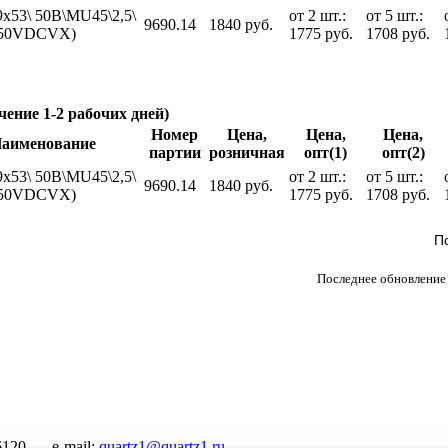
9x53\ 50В\MU45\2,5\
от 2 шт.:
от 5 шт.:
9690.14
1840 руб.
550VDCVX)
1775 руб.
1708 руб.
чение 1-2 рабочих дней)
Номер
Цена,
Цена,
Цена,
аименование
партии
розничная
опт(1)
опт(2)
9x53\ 50В\MU45\2,5\
от 2 шт.:
от 5 шт.:
9690.14
1840 руб.
550VDCVX)
1775 руб.
1708 руб.
П
Последнее обновление 
6120
e-mail:
quartz1@quartz1.ru