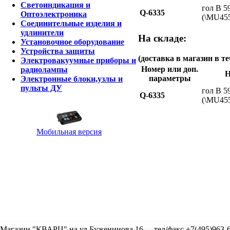
Светоиндикация и
гол В 5
Q-6335
Оптоэлектроника
(\MU4
Соединительные изделия и
удлинители
На складе:
Установочное оборудование
Устройства защиты
(доставка в магазин в те
Электровакуумные приборы и
Номер или доп.
радиолампы
Н
параметры
Электронные блоки,узлы и
пульты ДУ
гол В 5
Q-6335
(\MU4
Мобильная версия
Магазин "КВАРЦ" на ул.Буженинова,16
тел/факс +7(495)963-