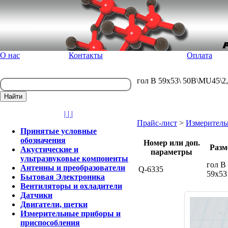
О нас
Контакты
Оплата
гол В 59x53\ 50В\MU45\2,
| | |
Прайс-лист
>
Измеритель
Принятые условные
обозначения
Номер или доп.
Разм
Акустические и
параметры
ультразвуковые компоненты
гол В
Антенны и преобразователи
Q-6335
59x5
Бытовая Электроника
Вентиляторы и охладители
Датчики
Двигатели, щетки
Измерительные приборы и
приспособления