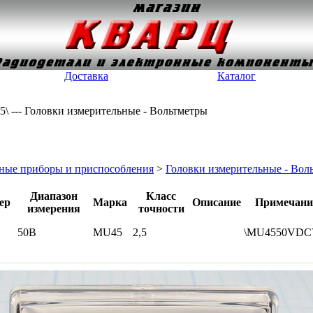
Доставка
Каталог
5\ --- Головки измерительные - Вольтметры
ные приборы и приспособления
>
Головки измерительные - Вол
Диапазон
Класс
ер
Марка
Описание
Примечани
измерения
точности
50В
MU45
2,5
\MU4550VD
3