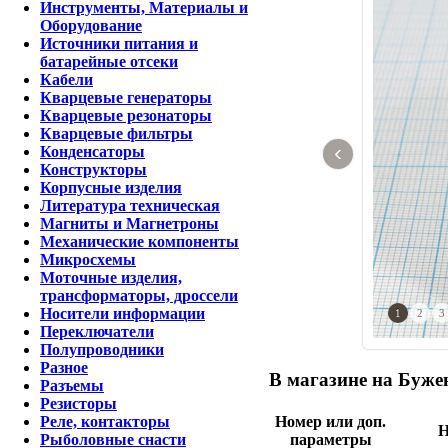
Инструменты, Материалы и
Оборудование
Источники питания и
батарейные отсеки
Кабели
Кварцевые генераторы
Кварцевые резонаторы
Кварцевые фильтры
‹
Конденсаторы
Конструкторы
Корпусные изделия
Литература техническая
Магниты и Магнетроны
Механические компоненты
Микросхемы
Моточные изделия,
трансформаторы, дроссели
Носители информации
1
2
3
Переключатели
Полупроводники
Разное
В магазине на Бужен
Разъемы
Резисторы
Номер или доп.
Реле, контакторы
Н
параметры
Рыболовные снасти