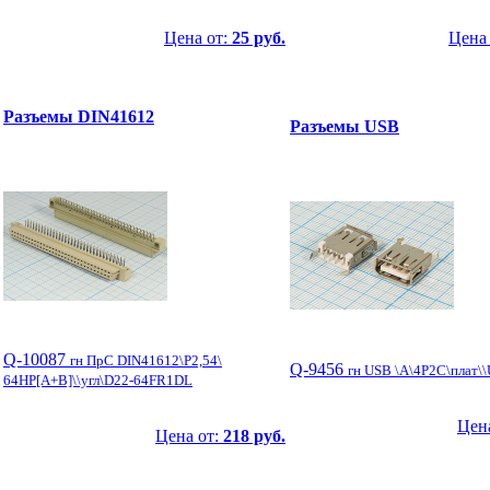
Цена от:
25 руб.
Цена
Разъемы DIN41612
Разъемы USB
Q-10087
гн ПрС DIN41612\P2,54\
Q-9456
гн USB \A\4P2C\плат\
64HP[A+B]\\угл\D22-64FR1DL
Цен
Цена от:
218 руб.