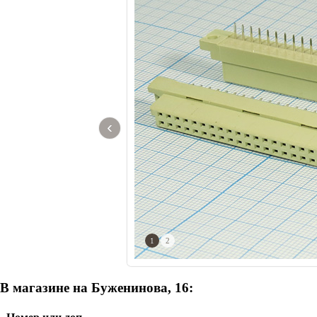
‹
1
2
В магазине на Буженинова, 16: