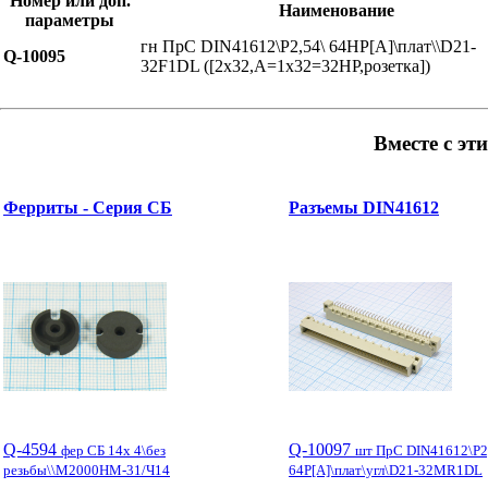
Номер или доп.
Наименование
параметры
гн ПрС DIN41612\P2,54\ 64HP[A]\плат\\D21-
Q-10095
32F1DL ([2x32,A=1x32=32HP,розетка])
Вместе с эт
Ферриты - Серия СБ
Разъемы DIN41612
Q-4594
Q-10097
фер СБ 14x 4\без
шт ПрС DIN41612\P2
резьбы\\М2000НМ-31/Ч14
64P[A]\плат\угл\D21-32MR1DL