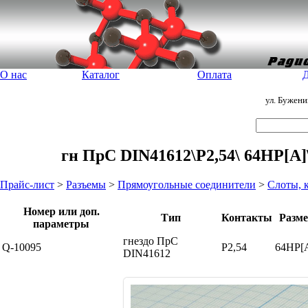
О нас
Каталог
Оплата
Д
ул. Бужен
гн ПрС DIN41612\P2,54\ 64HP[A]
Прайс-лист
>
Разъемы
>
Прямоугольные соединители
>
Слоты, 
Номер или доп.
Тип
Контакты
Разм
параметры
гнездо ПрС
Q-10095
P2,54
64HP[
DIN41612