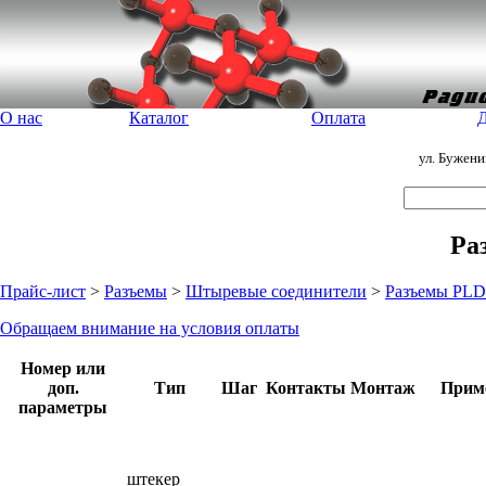
О нас
Каталог
Оплата
Д
ул. Бужен
Ра
Прайс-лист
>
Разъемы
>
Штыревые соединители
>
Разъемы PLD
Обращаем внимание на условия оплаты
Номер или
доп.
Тип
Шаг
Контакты
Монтаж
Прим
параметры
штекер