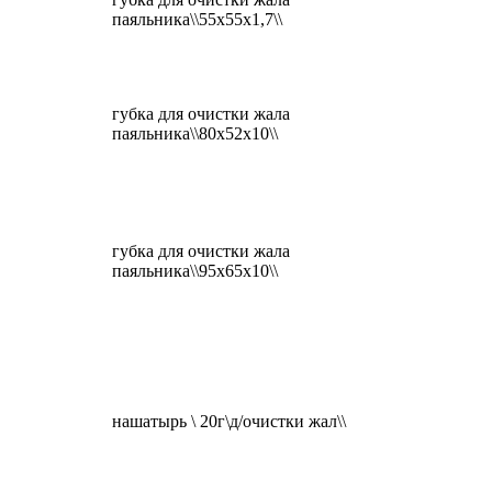
паяльника\\55x55x1,7\\
губка для очистки жала
паяльника\\80x52x10\\
губка для очистки жала
паяльника\\95x65x10\\
нашатырь \ 20г\д/очистки жал\\