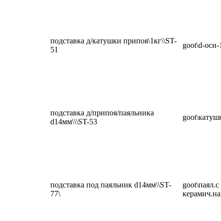
подставка д/катушки припоя\1кг\\ST-
goot\d-оси
51
подставка д/припоя/паяльника
goot\катуш
d14мм\\\ST-53
подставка под паяльник d14мм\\ST-
goot\паял.с
77\
керамич.на