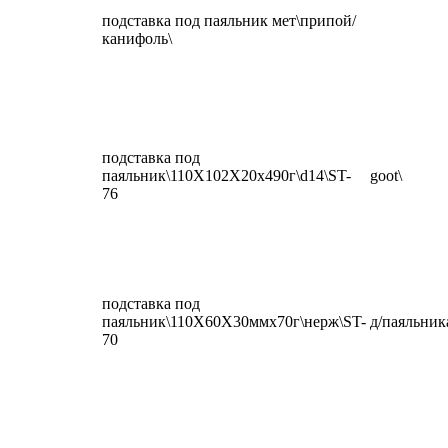
подставка под паяльник мет\припой/
канифоль\
подставка под
паяльник\110X102X20x490г\d14\ST-
goot\
76
подставка под
паяльник\110X60X30ммx70г\нерж\ST-
д/паяльник
70