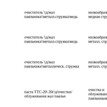
очиститель \\д/жал
низкоабраз
паяльника\\металл.стружка\медь
медная стр
очиститель \\д/жал
низкоабраз
паяльника\\металл.стружка\медь
металл. ст
очиститель \\д/жал
низкоабраз
паяльника\\металлическ. стружка
металл. ст
очистка и
паста ТТС-20\ 20г\д/очистки/
облуживан
облуживания жал паяльн
паяльнико