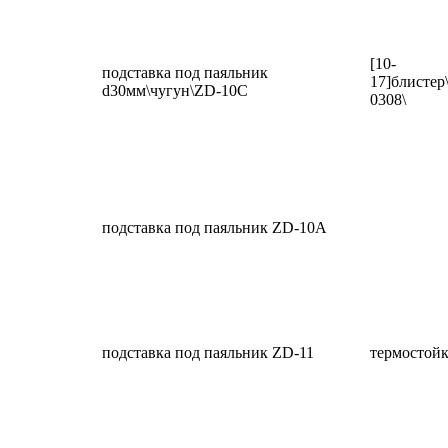
[10-
подставка под паяльник
17]блисте
d30мм\чугун\ZD-10C
0308\
подставка под паяльник ZD-10A
подставка под паяльник ZD-11
термостойк