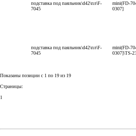
подставка под паяльник\d42\пл\F-
mini(FD-704
7045
0307]
подставка под паяльник\d42\пл\F-
mini(FD-704
7045
0307]\TS-2
Показаны позиции с 1 по 19 из 19
Страницы:
1