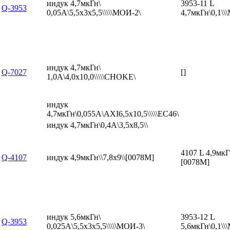
индук 4,7мкГн\
3953-11 L
Q-3953
0,05А\5,5x3x5,5\\\\\МОИ-2\
4,7мкГн\0,1\
индук 4,7мкГн\
Q-7027
[]
1,0А\4,0x10,0\\\\\CHOKE\
индук
4,7мкГн\0,055А\AXI6,5x10,5\\\\\EC46\
индук 4,7мкГн\0,4А\3,5x8,5\\
4107 L 4,9мкГн
Q-4107
индук 4,9мкГн\\7,8x9\\[0078M]
[0078M]
индук 5,6мкГн\
3953-12 L
Q-3953
0,025А\5,5x3x5,5\\\\\МОИ-3\
5,6мкГн\0,1\