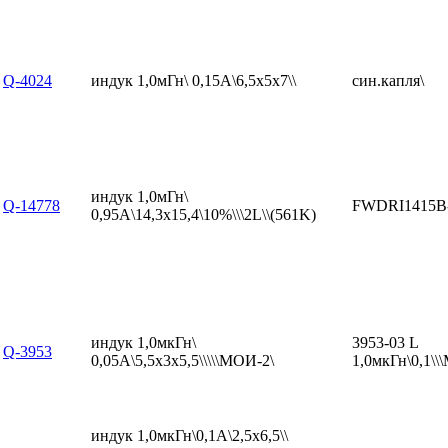
Q-4024
индук 1,0мГн\ 0,15А\6,5x5x7\\
син.капля\
индук 1,0мГн\
Q-14778
FWDRI1415B
0,95А\14,3x15,4\10%\\\2L\\(561K)
индук 1,0мкГн\
3953-03 L
Q-3953
0,05А\5,5x3x5,5\\\\\МОИ-2\
1,0мкГн\0,1\
индук 1,0мкГн\0,1А\2,5x6,5\\