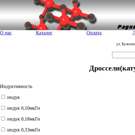
О нас
Каталог
Оплата
Д
ул. Бужен
Дроссели(кат
Индуктивность
индук
индук 0,10мкГн
индук 0,18мкГн
индук 0,33мкГн