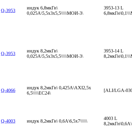
индук 6,8мкГн\
3953-13 L
Q-3953
0,025А\5,5x3x5,5\\\\\МОИ-3\
6,8мкГн\0,1\
индук 8,2мкГн\
3953-14 L
Q-3953
0,025А\5,5x3x5,5\\\\\МОИ-3\
8,2мкГн\0,1\
индук 8,2мкГн\ 0,425А\AXI2,5x
Q-4066
[ALI/LGA-03
6,5\\\\\EC24\
4003 L
Q-4003
индук 8,2мкГн\ 0,6А\6,5x7\\\\\\
8,2мкГн\0,6А\