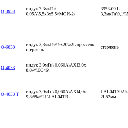
индук 3,3мкГн\
3953-09 L
Q-3953
0,05А\5,5x3x5,5\\МОИ-2\
3,3мкГн\0,1\
индук 3,3мкГн\\ 9x20\\\2L дроссель-
Q-6838
стержень
стержень
индук 3,9мГн\ 0,060А\AXI3,0x
Q-4033
8,0\\\\\EC46\
индук 3,9мГн\ 0,060А\AXI4,0x
LAL04T392J\
Q-4033 T
9,8\5%\\\2L\LAL04TB
2L52мм