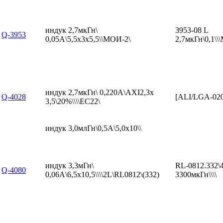
индук 2,7мкГн\
3953-08 L
Q-3953
0,05А\5,5x3x5,5\\МОИ-2\
2,7мкГн\0,1\
индук 2,7мкГн\ 0,220А\AXI2,3x
Q-4028
[ALI/LGA-02
3,5\20%\\\\EC22\
индук 3,0млГн\0,5А\5,0x10\\
индук 3,3мГн\
RL-0812.332\
Q-4080
0,06А\6,5x10,5\\\\2L\RL0812\(332)
3300мкГн\\\\