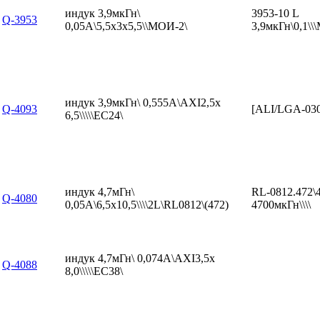
индук 3,9мкГн\
3953-10 L
Q-3953
0,05А\5,5x3x5,5\\МОИ-2\
3,9мкГн\0,1\
индук 3,9мкГн\ 0,555А\AXI2,5x
Q-4093
[ALI/LGA-03
6,5\\\\\EC24\
индук 4,7мГн\
RL-0812.472\
Q-4080
0,05А\6,5x10,5\\\\2L\RL0812\(472)
4700мкГн\\\\
индук 4,7мГн\ 0,074А\AXI3,5x
Q-4088
8,0\\\\\EC38\