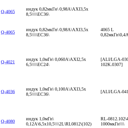
индук 0,82мкГн\ 0,98А\AXI3,5x
Q-4065
8,5\\\\\EC36\
индук 0,82мкГн\ 0,98А\AXI3,5x
4065 L
Q-4065
8,5\\\\\EC36\
0,82мкГн\0,4А
индук 1,0мГн\ 0,060А\AXI2,5x
[ALI/LGA-03
Q-4021
6,5\\\\\EC24\
102K.0307]
индук 1,0мГн\ 0,100А\AXI3,5x
Q-4036
[ALI/LGA-04
8,5\\\\\EC36\
индук 1,0мГн\
RL-0812.102\
Q-4080
0,12А\6,5x10,5\\\\2L\RL0812\(102)
1000мкГн\\\\