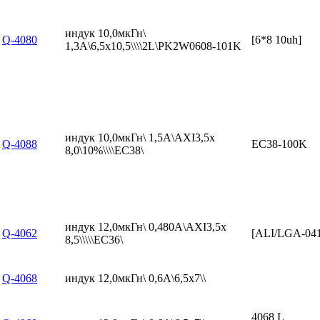
индук 10,0мкГн\
Q-4080
[6*8 10uh]
1,3А\6,5x10,5\\\\2L\PK2W0608-101K
индук 10,0мкГн\ 1,5А\AXI3,5x
Q-4088
EC38-100K
8,0\10%\\\\EC38\
индук 12,0мкГн\ 0,480А\AXI3,5x
Q-4062
[ALI/LGA-04
8,5\\\\\EC36\
Q-4068
индук 12,0мкГн\ 0,6А\6,5x7\\
4068 L