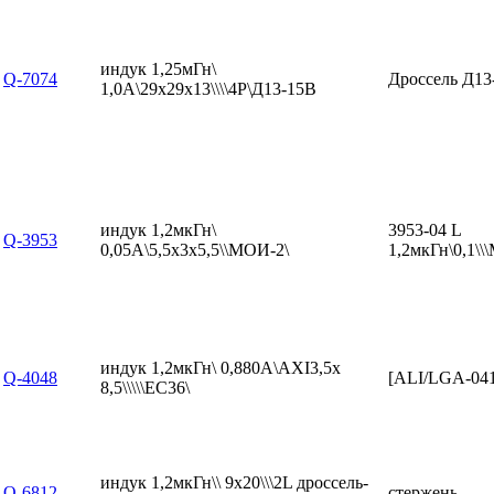
индук 1,25мГн\
Q-7074
Дроссель Д13
1,0А\29x29x13\\\\4P\Д13-15В
индук 1,2мкГн\
3953-04 L
Q-3953
0,05А\5,5x3x5,5\\МОИ-2\
1,2мкГн\0,1\
индук 1,2мкГн\ 0,880А\AXI3,5x
Q-4048
[ALI/LGA-04
8,5\\\\\EC36\
индук 1,2мкГн\\ 9x20\\\2L дроссель-
Q-6812
стержень