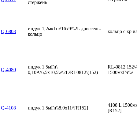
стержень
индук 1,2мкГн\\16x9\\\2L дроссель-
Q-6803
кольцо с кр и
кольцо
индук 1,5мГн\
RL-0812.152\
Q-4080
0,10А\6,5x10,5\\\\2L\RL0812\(152)
1500мкГн\\\\
4108 L 1500мк
Q-4108
индук 1,5мГн\\8,0x11\\[R152]
[R152]