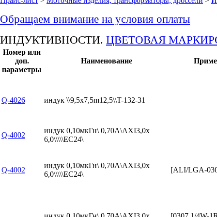
Прайс-лист
>
Моточные изделия, трансформаторы, дроссели
>
И
Обращаем внимание на условия оплаты
ИНДУКТИВНОСТИ.
ЦВЕТОВАЯ МАРКИР
Номер или
доп.
Наименование
Приме
параметры
Q-4026
индук \\9,5x7,5m12,5\\T-132-31
индук 0,10мкГн\ 0,70А\AXI3,0x
Q-4002
6,0\\\\\EC24\
индук 0,10мкГн\ 0,70А\AXI3,0x
Q-4002
[ALI/LGA-03
6,0\\\\\EC24\
индук 0,10мкГн\ 0,70А\AXI3,0x
[0307 1/4W-1