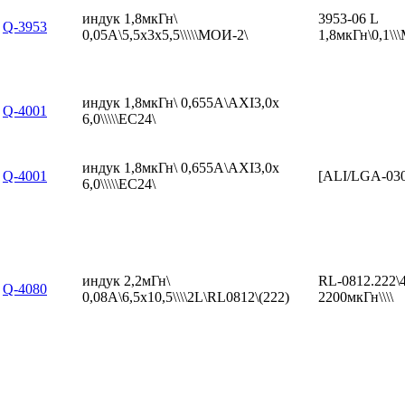
индук 1,8мкГн\
3953-06 L
Q-3953
0,05А\5,5x3x5,5\\\\\МОИ-2\
1,8мкГн\0,1\
индук 1,8мкГн\ 0,655А\AXI3,0x
Q-4001
6,0\\\\\EC24\
индук 1,8мкГн\ 0,655А\AXI3,0x
Q-4001
[ALI/LGA-03
6,0\\\\\EC24\
индук 2,2мГн\
RL-0812.222\
Q-4080
0,08А\6,5x10,5\\\\2L\RL0812\(222)
2200мкГн\\\\