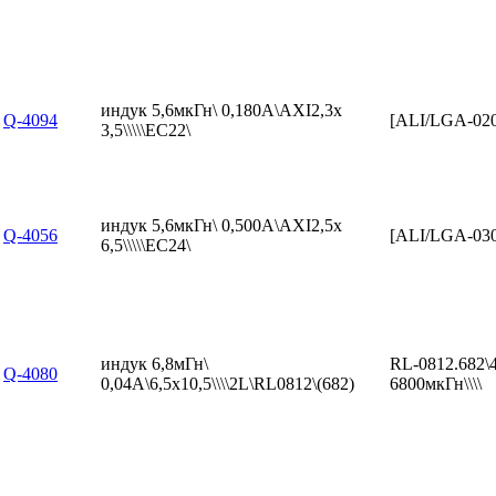
индук 5,6мкГн\ 0,180А\AXI2,3x
Q-4094
[ALI/LGA-02
3,5\\\\\EC22\
индук 5,6мкГн\ 0,500А\AXI2,5x
Q-4056
[ALI/LGA-03
6,5\\\\\EC24\
индук 6,8мГн\
RL-0812.682\
Q-4080
0,04А\6,5x10,5\\\\2L\RL0812\(682)
6800мкГн\\\\