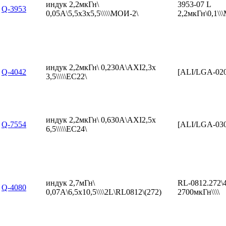
индук 2,2мкГн\
3953-07 L
Q-3953
0,05А\5,5x3x5,5\\\\\МОИ-2\
2,2мкГн\0,1\
индук 2,2мкГн\ 0,230А\AXI2,3x
Q-4042
[ALI/LGA-02
3,5\\\\\EC22\
индук 2,2мкГн\ 0,630А\AXI2,5x
Q-7554
[ALI/LGA-03
6,5\\\\\EC24\
индук 2,7мГн\
RL-0812.272\
Q-4080
0,07А\6,5x10,5\\\\2L\RL0812\(272)
2700мкГн\\\\