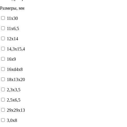
Размеры, мм
11x30
11x6,5
12x14
14,3x15,4
16x9
16xd4x8
18x13x20
2,3x3,5
2,5x6,5
29x29x13
3,0x8