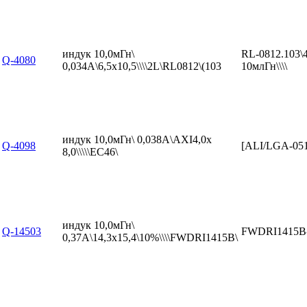
индук 10,0мГн\
RL-0812.103\
Q-4080
0,034А\6,5x10,5\\\\2L\RL0812\(103
10млГн\\\\
индук 10,0мГн\ 0,038А\AXI4,0x
Q-4098
[ALI/LGA-05
8,0\\\\\EC46\
индук 10,0мГн\
Q-14503
FWDRI1415B
0,37А\14,3x15,4\10%\\\\FWDRI1415B\