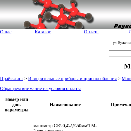
О нас
Каталог
Оплата
Д
ул. Бужен
М
Прайс-лист
>
Измерительные приборы и приспособления
>
Ман
Обращаем внимание на условия оплаты
Номер или
доп.
Наименование
Примеча
параметры
манометр CR\ 0,4\2,5\50мм\TM-
2 сер ацетилен