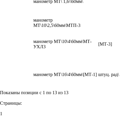
манометр МТ\ 1,6\\60мм\
манометр
МТ\10\2,5\60мм\МТП-3
манометр МТ\10\4\60мм\МТ-
[МТ-3]
УХЛ3
манометр МТ\16\4\60мм\[МТ-1]
штуц. рад\
Показаны позиции с 1 по 13 из 13
Страницы:
1