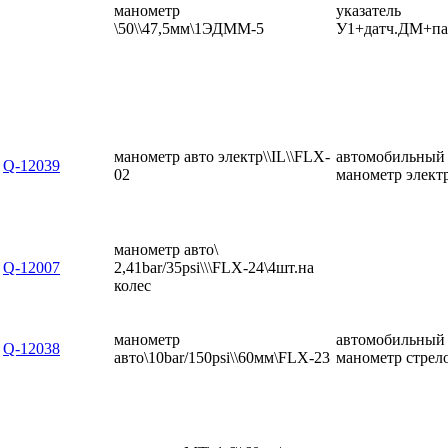
манометр
указатель
\50\\47,5мм\1ЭДММ-5
У1+датч.ДМ+пас
манометр авто электр\\IL\\FLX-
автомобильный
Q-12039
02
манометр элект
манометр авто\
Q-12007
2,41bar/35psi\\\FLX-24\4шт.на
колес
манометр
автомобильный
Q-12038
авто\10bar/150psi\\60мм\FLX-23
манометр стрел