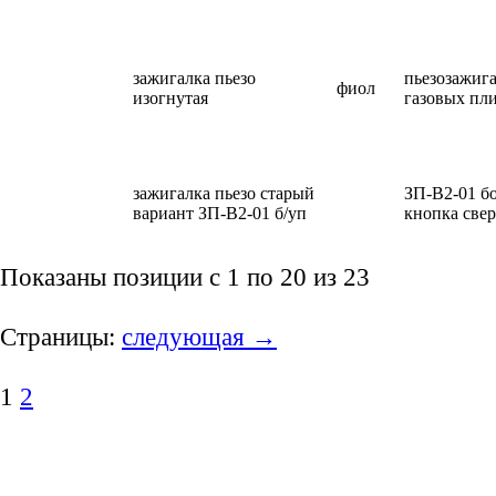
зажигалка пьезо
пьезозажига
фиол
изогнутая
газовых пл
зажигалка пьезо старый
ЗП-В2-01 б
вариант ЗП-В2-01 б/уп
кнопка свер
Показаны позиции с 1 по 20 из 23
Страницы:
следующая →
1
2