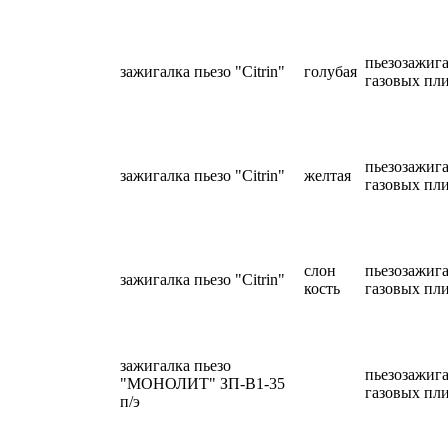
пьезозажига
зажигалка пьезо "Citrin"
голубая
газовых пл
пьезозажига
зажигалка пьезо "Citrin"
желтая
газовых пл
слон
пьезозажига
зажигалка пьезо "Citrin"
кость
газовых пл
зажигалка пьезо
пьезозажига
"МОНОЛИТ" ЗП-В1-35
газовых пл
п/э