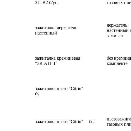
ЗП-В2 б/уп.
газовых пл
держатель
зажигалка держатель
настенный 
настенный
зажигал
зажигалка кремниевая
без кремния
"ЗК А11-1"
комплекте
зажигалка пьезо "Citrin"
бу
пьезозажига
зажигалка пьезо "Citrin"
бел
газовых пл