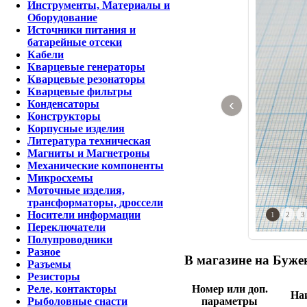
Инструменты, Материалы и
Оборудование
Источники питания и
батарейные отсеки
Кабели
Кварцевые генераторы
Кварцевые резонаторы
Кварцевые фильтры
‹
Конденсаторы
Конструкторы
Корпусные изделия
Литература техническая
Магниты и Магнетроны
Механические компоненты
Микросхемы
Моточные изделия,
трансформаторы, дроссели
Носители информации
1
2
3
Переключатели
Полупроводники
Разное
В магазине на Бужен
Разъемы
Резисторы
Номер или доп.
Реле, контакторы
На
параметры
Рыболовные снасти