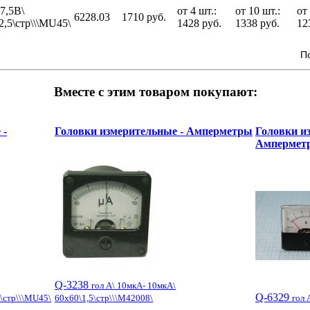
 7,5В\
от 4 шт.:
от 10 шт.:
от
6228.03
1710 руб.
2,5\стр\\\MU45\
1428 руб.
1338 руб.
12
П
Вместе с этим товаром покупают:
 -
Головки измерительные - Амперметры
Головки и
Ампермет
Q-3238
гол А\ 10мкА- 10мкА\
Q-6329
5\стр\\\MU45\
60x60\1,5\стр\\\М42008\
гол 