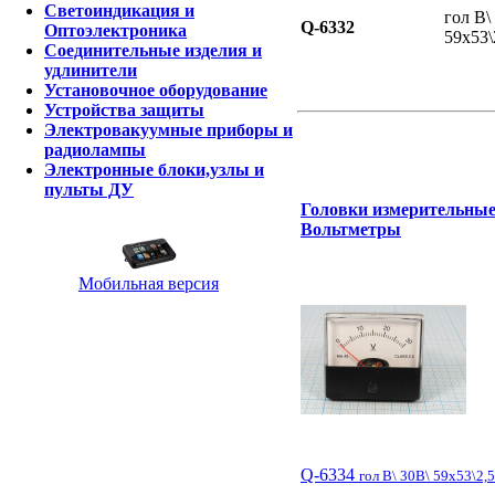
Светоиндикация и
гол В\
Q-6332
Оптоэлектроника
59x53\
Соединительные изделия и
удлинители
Установочное оборудование
Устройства защиты
Электровакуумные приборы и
радиолампы
Электронные блоки,узлы и
пульты ДУ
Головки измерительные
Вольтметры
Мобильная версия
Q-6334
гол В\ 30В\ 59x53\2,