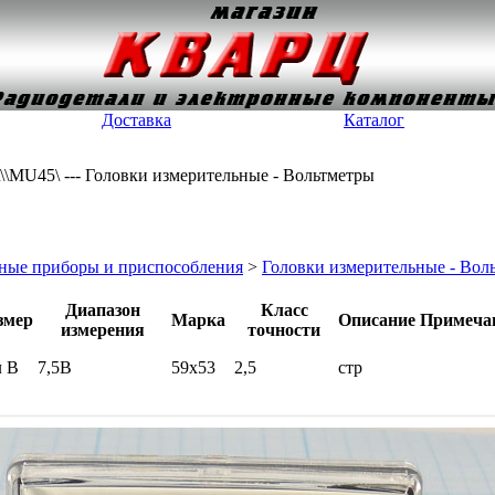
Доставка
Каталог
р\\\MU45\ --- Головки измерительные - Вольтметры
ные приборы и приспособления
>
Головки измерительные - Вол
Диапазон
Класс
змер
Марка
Описание
Примеча
измерения
точности
л В
7,5В
59x53
2,5
стр