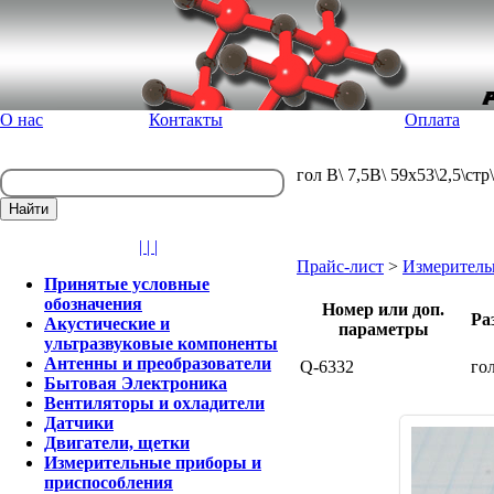
О нас
Контакты
Оплата
гол В\ 7,5В\ 59x53\2,5\ст
| | |
Прайс-лист
>
Измеритель
Принятые условные
обозначения
Номер или доп.
Ра
Акустические и
параметры
ультразвуковые компоненты
Антенны и преобразователи
Q-6332
го
Бытовая Электроника
Вентиляторы и охладители
Датчики
Двигатели, щетки
Измерительные приборы и
приспособления