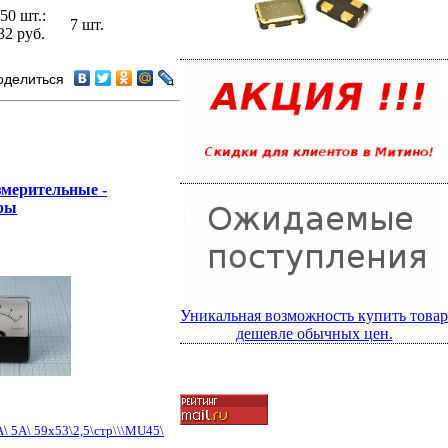
 50 шт.:
7 шт.
32 руб.
оделиться
змерительные -
ры
Уникальная возможность купить товар
дешевле обычных цен.
А\ 5А\ 59x53\2,5\стр\\\MU45\