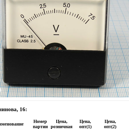
инова, 16:
Номер
Цена,
Цена,
Цена,
именование
партии
розничная
опт(1)
опт(2)