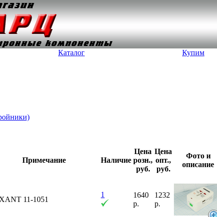
Каталог
Купим
тройники)
Цена
Цена
Фото и
Примечание
Наличие
розн.,
опт.,
описание
руб.
руб.
1
1640
1232
XANT 11-1051
р.
р.