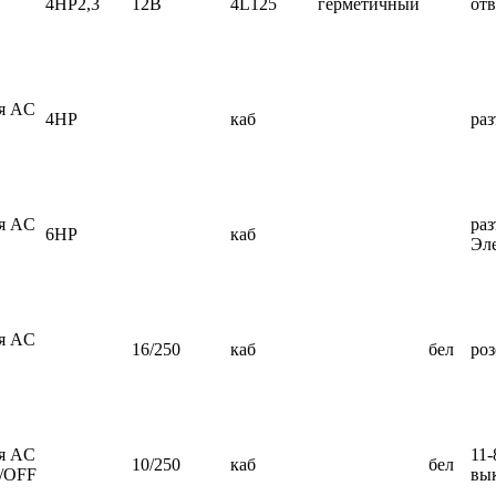
4HP2,3
12В
4L125
герметичный
отв
ия AC
4HP
каб
ра
ия AC
раз
6HP
каб
Эл
ия AC
16/250
каб
бел
роз
ия AC
11-
10/250
каб
бел
N/OFF
вы