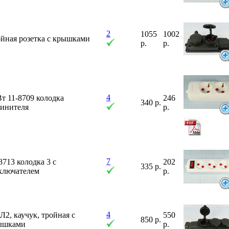
2
1055
1002
йная розетка с крышками
р.
р.
4
т 11-8709 колодка
246
340 р.
линителя
р.
7
8713 колодка 3 с
202
335 р.
ключателем
р.
4
2, каучук, тройная с
550
850 р.
ышками
р.