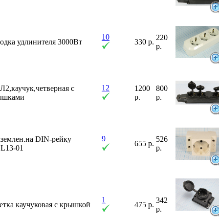
10
220
одка удлинителя 3000Вт
330 р.
р.
12
2,каучук,четверная с
1200
800
ышками
р.
р.
9
аземлен.на DIN-рейку
526
655 р.
L13-01
р.
1
342
етка каучуковая с крышкой
475 р.
р.