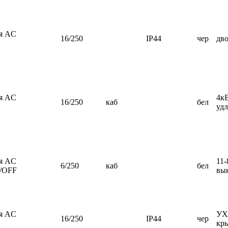
ия AC
16/250
IP44
чер
дво
ия AC
4кВ
16/250
каб
бел
уд
ия AC
11-
6/250
каб
бел
N/OFF
вы
ия AC
УХЛ
16/250
IP44
чер
кр