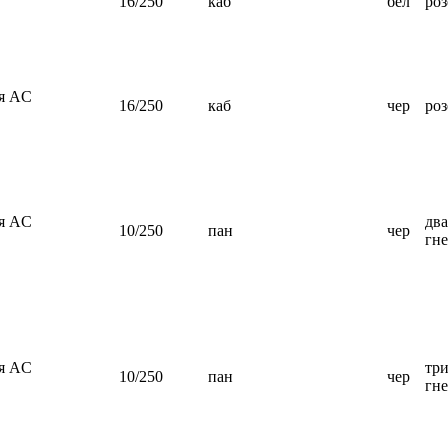
16/250
каб
бел
роз
ия AC
16/250
каб
чер
роз
ия AC
дв
10/250
пан
чер
гне
ия AC
тр
10/250
пан
чер
гне