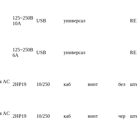
125~250В
USB
универсал
RE
10А
125~250В
USB
универсал
RE
6А
ия AC
2HP19
10/250
каб
винт
бел
шт
ия AC
2HP19
10/250
каб
винт
чер
шт