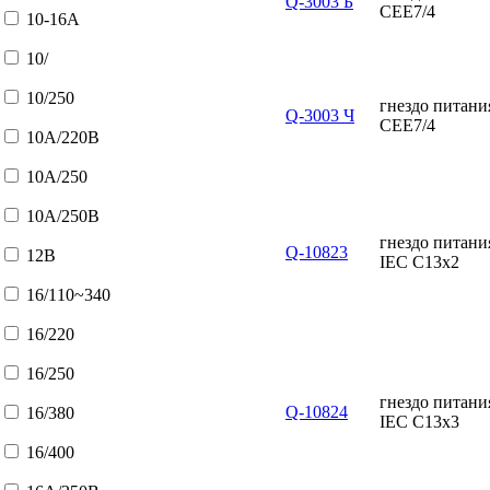
Q-3003 Б
CEE7/4
10-16А
10/
10/250
гнездо питан
Q-3003 Ч
CEE7/4
10А/220В
10А/250
10А/250В
гнездо питан
Q-10823
12В
IEC C13x2
16/110~340
16/220
16/250
гнездо питан
Q-10824
16/380
IEC C13x3
16/400