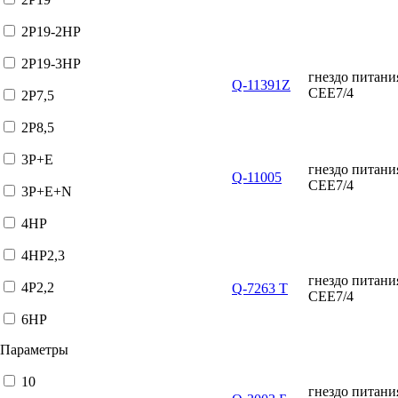
2P19-2HP
2P19-3HP
гнездо питан
Q-11391Z
CEE7/4
2P7,5
2P8,5
3P+E
гнездо питан
Q-11005
CEE7/4
3P+E+N
4HP
4HP2,3
гнездо питан
4P2,2
Q-7263 T
CEE7/4
6HP
Параметры
10
гнездо питан