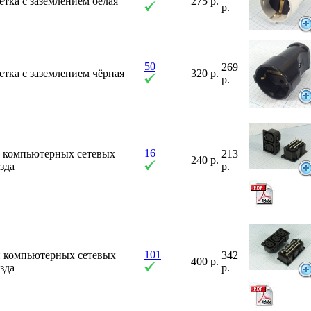
етка с заземлением белая
275 р.
р.
50
269
етка с заземлением чёрная
320 р.
р.
16
а компьютерных сетевых
213
240 р.
зда
р.
101
и компьютерных сетевых
342
400 р.
зда
р.