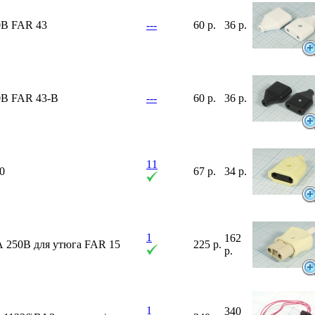
0В FAR 43
---
60 р.
36 р.
0В FAR 43-B
---
60 р.
36 р.
11
0
67 р.
34 р.
1
162
А 250В для утюга FAR 15
225 р.
р.
1
340