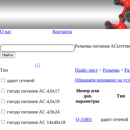
О нас
Контакты
Разъемы питания AC(сетевы
| | |
Тип
Прайс-лист
>
Разъемы
>
Ра
Обращаем внимание на усл
адапт сетевой
Номер или
гнездо питания AC 4,0x17
доп.
Тип
параметры
гнездо питания AC 4,0x19
гнездо питания AC 4,9x24
Q-11801
адапт сетевой
гнездо питания AC 14x40x18