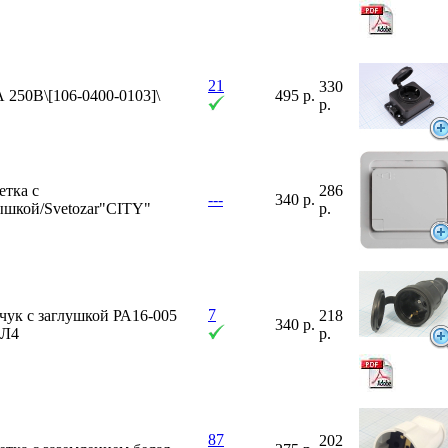
21
330
 250В\[106-0400-0103]\
495 р.
р.
етка с
286
---
340 р.
ышкой/Svetozar"CITY"
р.
7
чук с заглушкой РА16-005
218
340 р.
Л4
р.
87
202