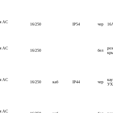
ия AC
16/250
IP54
чер
16А
ия AC
роз
16/250
бел
кр
ия AC
кау
16/250
каб
IP44
чер
УХ
ия AC