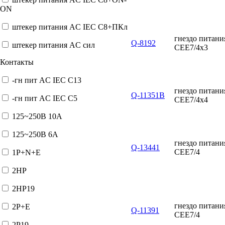
ON
штекер питания AC IEC C8+ПКл
гнездо питан
Q-8192
штекер питания AC сил
CEE7/4x3
Контакты
-гн пит AC IEC C13
гнездо питан
Q-11351В
-гн пит AC IEC C5
CEE7/4x4
125~250В 10А
125~250В 6А
гнездо питан
Q-13441
CEE7/4
1P+N+E
2HP
2HP19
гнездо питан
2P+E
Q-11391
CEE7/4
2P19