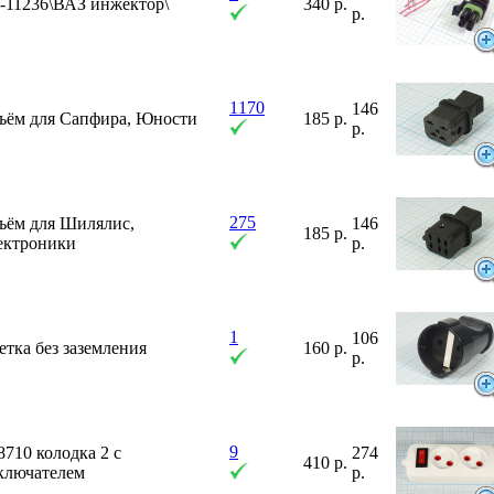
-11236\ВАЗ инжектор\
340 р.
р.
1170
146
зъём для Сапфира, Юности
185 р.
р.
275
ъём для Шилялис,
146
185 р.
ектроники
р.
1
106
етка без заземления
160 р.
р.
9
8710 колодка 2 с
274
410 р.
ключателем
р.