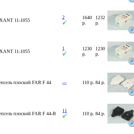
2
1640
1232
XANT 11-1055
р.
р.
1
1230
1230
XANT 11-1055
р.
р.
епсель плоский FAR F 44
---
110 р.
84 р.
11
епсель плоский FAR F 44-B
110 р.
84 р.