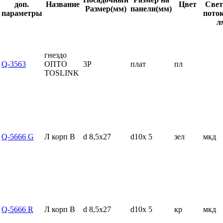
доп.
Название
Цвет
Свет
Размер(мм)
панели(мм)
параметры
поток
л
гнездо
Q-3563
ОПТО
3P
плат
пл
TOSLINK
Q-5666 G
Л корп В
d 8,5x27
d10x 5
зел
мкд
Q-5666 R
Л корп В
d 8,5x27
d10x 5
кр
мкд