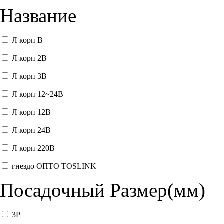
Название
Л корп В
Л корп 2В
Л корп 3В
Л корп 12~24В
Л корп 12В
Л корп 24В
Л корп 220В
гнездо ОПТО TOSLINK
Посадочный Размер(мм)
3P