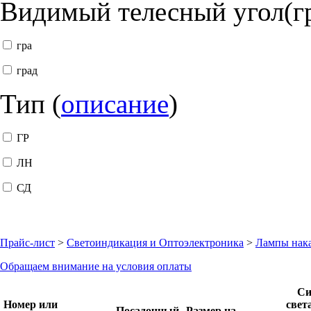
Видимый телесный угол(г
гра
град
Тип (
описание
)
ГР
ЛН
СД
Прайс-лист
>
Светоиндикация и Оптоэлектроника
>
Лампы нака
Обращаем внимание на условия оплаты
Си
Номер или
свет
Посадочный
Размер на