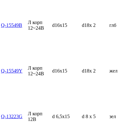
Л корп
Q-15549B
d16x15
d18x 2
глб
12~24В
Л корп
Q-15549Y
d16x15
d18x 2
жел
12~24В
Л корп
Q-13223G
d 6,5x15
d 8 x 5
зел
12В