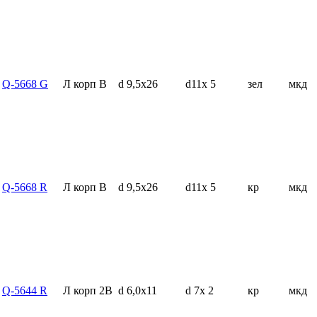
Q-5668 G
Л корп В
d 9,5x26
d11x 5
зел
мкд
Q-5668 R
Л корп В
d 9,5x26
d11x 5
кр
мкд
Q-5644 R
Л корп 2В
d 6,0x11
d 7x 2
кр
мкд