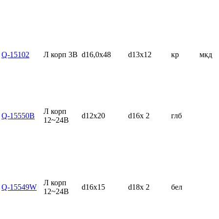
Q-15102
Л корп 3В
d16,0x48
d13x12
кр
мкд
Л корп
Q-15550B
d12x20
d16x 2
глб
12~24В
Л корп
Q-15549W
d16x15
d18x 2
бел
12~24В