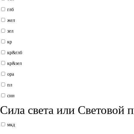
глб
жел
зел
кр
кр&глб
кр&зел
ора
пл
син
Сила света или Световой 
мкд