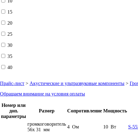
10
15
20
25
30
35
40
Прайс-лист
>
Акустические и ультразвуковые компоненты
>
Гро
Обращаем внимание на условия оплаты
Номер или
доп.
Размер
Сопротивление
Мощность
параметры
громкоговоритель
4 Ом
10 Вт
S-55
56x 31 мм