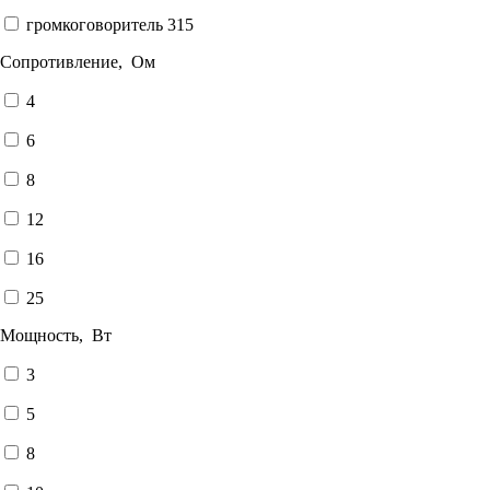
громкоговоритель 315
Сопротивление, Ом
4
6
8
12
16
25
Мощность, Вт
3
5
8